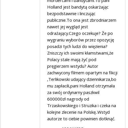
mordercami i bandytami.To pani
bez
Holland jest bandytą oskarżając
zmian
bezpodstawnie i linczując
publicznie.To ona jest zbrodniarzem
nawet jej wygląd jest
odrażający.Czego oczekuje? Że po
wygraniu wyborów przez opozycję
posadzi tych ludzi do więzienia?
Zniszczy ich swoimi kłamstwami,że
Polacy stale mają żyć pod
pręgierzem wstydu? Autor
zachwycony filmem opartym na fikcji
,Terlikowski udający dziennikarza,bo
mu zapłacili,pani Holland otrzymała
za swój ordynarny paszkwil
600000zł nagrody od
Trzaskowskiego i Struzika i czeka na
kolejne zlecenie na Polskę..Wstyd
autorze to ciebie powinien dotknąć.