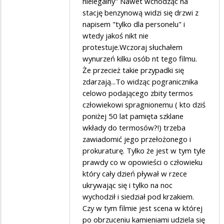
na
nielegalny" Nawet wchodząc na
stację benzynową widzi się drzwi z
wschodzie
napisem "tylko dla personelu" i
bez
wtedy jakoś nikt nie
zmian
protestuje.Wczoraj słuchałem
wynurzeń kilku osób nt tego filmu.
Że przecież takie przypadki się
zdarzają...To widząc pogranicznika
celowo podającego zbity termos
człowiekowi spragnionemu ( kto dziś
poniżej 50 lat pamięta szklane
wkłady do termosów?!) trzeba
zawiadomić jego przełożonego i
prokuraturę. Tylko że jest w tym tyle
prawdy co w opowieści o człowieku
który cały dzień pływał w rzece
ukrywając się i tylko na noc
wychodził i siedział pod krzakiem.
Czy w tym filmie jest scena w której
po obrzuceniu kamieniami udziela się