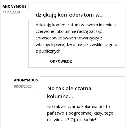
ANONYMOUS
08/08/2025
dziękuję konfederatom w…
dziękuję konfederatom w swoim imieniu a
czerwonej 5kolumnie radzę zacząć
sponsorować swoich towarzyszy z
własnych pieniędzy a nie jak zwykle ciągnąć
z publicznych
ODPOWIEDZ
ANONYMOUS
08/08/2025
No tak ale czarna
Dodane
kolumna…
przez
No tak ale czarna kolumna doi to
Anonymous
państwo z oogroomnej kasy, tego
w
nie widzisz? Oj, nie ładnie!
odpowiedzi