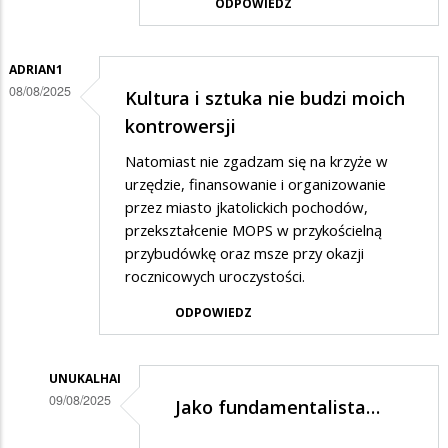
ODPOWIEDZ
ADRIAN1
08/08/2025
Kultura i sztuka nie budzi moich
kontrowersji
Natomiast nie zgadzam się na krzyże w
urzędzie, finansowanie i organizowanie
przez miasto jkatolickich pochodów,
przekształcenie MOPS w przykościelną
przybudówkę oraz msze przy okazji
rocznicowych uroczystości.
ODPOWIEDZ
UNUKALHAI
09/08/2025
Jako fundamentalista…
Dodane