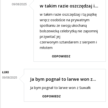
09/08/2025
w takim razie oszczędzaj i…
Dodane
w takim razie oszczędzaj i tą piątkę
przez
wręcz osobiście na prywatnym
Jan
spotkaniu ze swoją ukochaną
bolszewicką celebrytką nie zapomnij
Paweł
przywitać jej
w
czerwonym sztandarem z sierpem i
odpowiedzi
młotem
na
ODPOWIEDZ
koszty
zaproszenia
ŁUKI
09/08/2025
Ja bym pognał to larwe won z…
Ja bym pognał to larwe won z Suwałk
ODPOWIEDZ