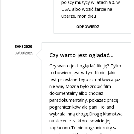
polscy muzycy w latach 90. w
USA, albo wozić żarcie na
uberze, mon dieu
ODPOWIEDZ
SAKE2020
09/08/2025
Czy warto jest oglądać…
Dodane
Czy warto jest oglądać fikcję? Tylko
przez
to bowiem jest w tym filmie. Jakie
Gość
jest przesłane tego szmatławca już
nie wie, Można było zrobić film
w
dokumentalny albo chociaż
odpowiedzi
paradokumentalny, pokazać pracę
na
pograniczników ale pani Holland
a
wybrała inną drogę.Drogę kłamstwa
na zlecenie za które sowicie jej
na
zapłacono.To nie pogranicznicy są
wschodzie