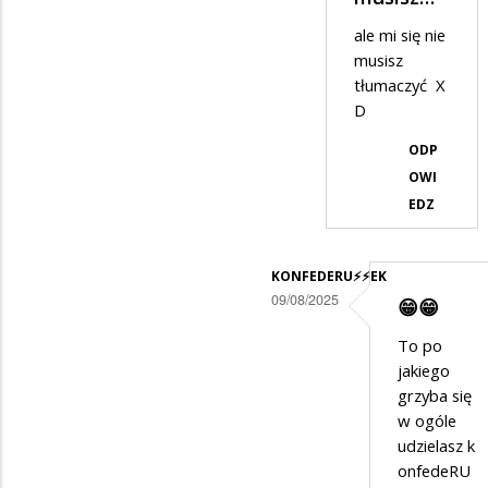
3,14⚡️⚡️WYBORCA
ale mi się nie
w
musisz
odpowiedzi
tłumaczyć X
D
na
😂
ODP
OWI
🤣
EDZ
😂
🤣
KONFEDERU⚡️⚡️EK
09/08/2025
😁😁
Dodane
To po
przez
jakiego
Anonymous
grzyba się
w ogóle
w
udzielasz k
odpowiedzi
onfedeRU