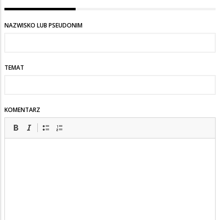
na
w
NAZWISKO LUB PSEUDONIM
trosce
TEMAT
KOMENTARZ