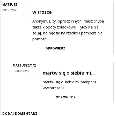
MATEUSZ
09/08/2025
w trosce
Anonymus, ty, oprócz innych, masz chyba
także kłopoty żołądkowe. Tylko się nie
ze..aj, bo będzie na rzadko i pampers nie
pomoże.
ODPOWIEDZ
MATEUSZ2/1/2
09/08/2025
martw się o siebie mi…
Dodane
martw się o siebie mi pampers
przez
wystarczaXD
Mateusz
ODPOWIEDZ
w
odpowiedzi
DODAJ KOMENTARZ