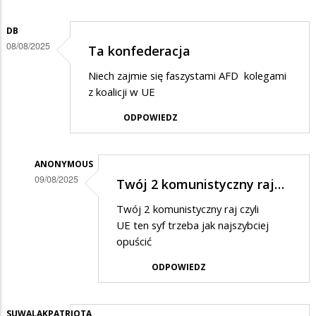
DB
08/08/2025
Ta konfederacja
Niech zajmie się faszystami AFD kolegami
z koalicji w UE
ODPOWIEDZ
ANONYMOUS
09/08/2025
Twój 2 komunistyczny raj…
Dodane
Twój 2 komunistyczny raj czyli
przez
UE ten syf trzeba jak najszybciej
DB
opuścić
w
ODPOWIEDZ
odpowiedzi
na
SUWALAKPATRIOTA