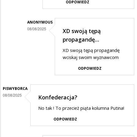
ODPOWIEDZ
na
dziękuję
ANONYMOUS
konfederatom
08/08/2025
XD swoją tępą
w…
Dodane
propagandę…
przez
XD swoją tępą propagandę
Anonymous
wciskaj swoim wyznawcom
w
ODPOWIEDZ
odpowiedzi
na
PISWYBORCA
No
08/08/2025
Konfederacja?
tak
No tak ! To przecież piąta kolumna Putina!
ale
czarna
ODPOWIEDZ
kolumna…