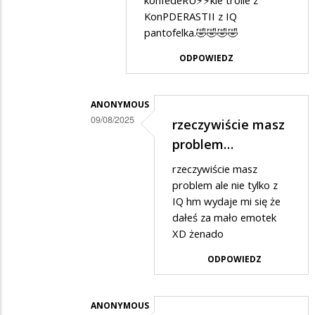
konfedeRU⚡️⚡️kie trolle z
w
KonPDERASTII z IQ
odpowiedzi
pantofelka.🤣🤣🤣🤣
na
ODPOWIEDZ
XD
nie
ma
ANONYMOUS
09/08/2025
rzeczywiście masz
jak
Dodane
problem…
samo
przez
zaoranie…
rzeczywiście masz
3,14⚡️⚡️WYBORCA
problem ale nie tylko z
w
IQ hm wydaje mi się że
dałeś za mało emotek
odpowiedzi
XD żenado
na
ODPOWIEDZ
😂
🤣
😂
ANONYMOUS