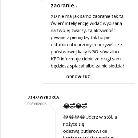
Dodane
zaoranie…
przez
XD nie ma jak samo zaoranie tak tą
BATYR
ćwierć inteligencję widać wypisaną
w
na twojej twarzy, ta aktywność
pewnie z pieniędzy tak hojnie
odpowiedzi
ostatnio obdarzonych oczywiście z
na
państwowej kasy NGO-sów albo
Tak...
KPO informuję ciebie że długi sam
będziesz spłacał albo za nie siedział
ODPOWIEDZ
3,14⚡️⚡️WYBORCA
09/08/2025
😂🤣😂🤣
Dodane
😂😂😂😂Uderz w stół, a
przez
nożyce się
Anonymous
odezwą putlerowskie