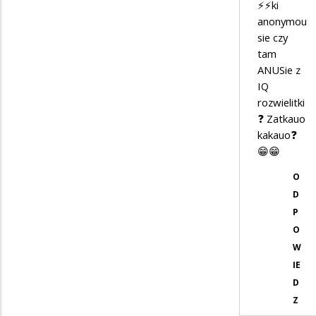
na
⚡️⚡️ki
ale
anonymou
sie czy
mi
tam
się
ANUSie z
nie
IQ
musisz…
rozwielitki
❓ Zatkauo
kakauo❓
😁😁
O
D
P
O
W
IE
D
Z