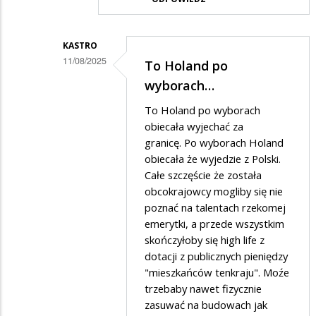
odpowiedzi
na
KASTRO
a
11/08/2025
To Holand po
na
Dodane
wyborach…
wschodzie
przez
To Holand po wyborach
bez
Gini
obiecała wyjechać za
zmian
w
granicę. Po wyborach Holand
obiecała że wyjedzie z Polski.
odpowiedzi
Całe szczęście że została
na
obcokrajowcy mogliby się nie
Film
poznać na talentach rzekomej
jest
emerytki, a przede wszystkim
skończyłoby się high life z
do
dotacji z publicznych pieniędzy
czterech
"mieszkańców tenkraju". Moźe
liter…
trzebaby nawet fizycznie
zasuwać na budowach jak