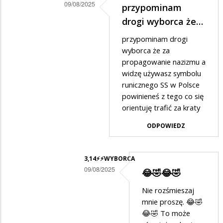
09/08/2025
🤣
przypominam
Dodane
drogi wyborca że…
przez
przypominam drogi
3,14⚡️⚡️WYBORCA
wyborca że za
w
propagowanie nazizmu a
widzę używasz symbolu
odpowiedzi
runicznego SS w Polsce
na
powinieneś z tego co się
😂
orientuję trafić za kraty
🤣
ODPOWIEDZ
😂
🤣
3,14⚡️⚡️WYBORCA
09/08/2025
😂🤣😂🤣
Dodane
Nie rozśmieszaj
przez
mnie proszę. 😂🤣
Anonymous
😂🤣 To może