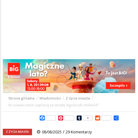
Strona główna
/
Wiadomości
/
Z życia miasta
/
Ścieżka
Ile suwalczanie zapłacą za wizytę Agnieszki Holland?
nawigacyjna
Facebook
Pinterest
Tumblr
Reddit
Share
0
/
Z ŻYCIA MIASTA
08/08/2025
29 Komentarzy