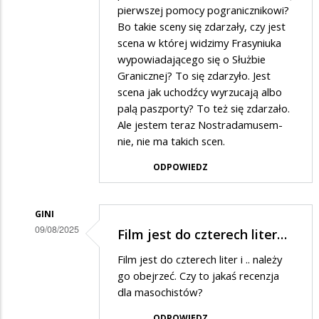
pierwszej pomocy pogranicznikowi?
Bo takie sceny się zdarzały, czy jest
scena w której widzimy Frasyniuka
wypowiadającego się o Służbie
Granicznej? To się zdarzyło. Jest
scena jak uchodźcy wyrzucają albo
palą paszporty? To też się zdarzało.
Ale jestem teraz Nostradamusem-
nie, nie ma takich scen.
ODPOWIEDZ
GINI
09/08/2025
Film jest do czterech liter…
Dodane
Film jest do czterech liter i .. należy
przez
go obejrzeć. Czy to jakaś recenzja
Gość
dla masochistów?
w
ODPOWIEDZ