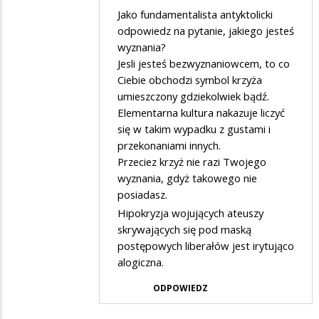
przez
Jako fundamentalista antyktolicki
Adrian1
odpowiedz na pytanie, jakiego jesteś
wyznania?
w
Jesli jesteś bezwyznaniowcem, to co
odpowiedzi
Ciebie obchodzi symbol krzyża
na
umieszczony gdziekolwiek bądź.
Kultura
Elementarna kultura nakazuje liczyć
się w takim wypadku z gustami i
i
przekonaniami innych.
sztuka
Przeciez krzyż nie razi Twojego
nie
wyznania, gdyż takowego nie
budzi
posiadasz.
moich
Hipokryzja wojujących ateuszy
skrywających się pod maską
kontrowersji
postępowych liberałów jest irytująco
alogiczna.
ODPOWIEDZ