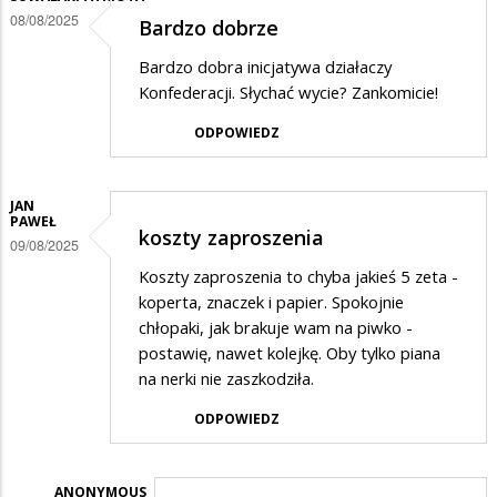
Ta
08/08/2025
Bardzo dobrze
konfederacja
Bardzo dobra inicjatywa działaczy
Konfederacji. Słychać wycie? Zankomicie!
ODPOWIEDZ
JAN
PAWEŁ
koszty zaproszenia
09/08/2025
Koszty zaproszenia to chyba jakieś 5 zeta -
koperta, znaczek i papier. Spokojnie
chłopaki, jak brakuje wam na piwko -
postawię, nawet kolejkę. Oby tylko piana
na nerki nie zaszkodziła.
ODPOWIEDZ
ANONYMOUS