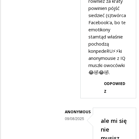
również za kraty
w
powinien pójść
odpowiedzi
siedzieć (s)twórca
na
Facebook'a, bo te
przypominam
emotikony
stamtąd właśnie
drogi
pochodzą
wyborca
konpedeRU⚡️⚡️ki
że…
anonymousie z IQ
muszki owocówki
😂🤣😂🤣.
ODPOWIED
Z
ANONYMOUS
09/08/2025
ale mi się
Dodane
nie
przez
musisz…