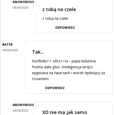
ANONYMOUS
08/08/2025
z tobą na czele
Dodane
z tobą na czele
przez
ODPOWIEDZ
PiSwyborca
w
odpowiedzi
BATYR
08/08/2025
Tak...
na
Konfederacja?
Konfede⚡️⚡️ oRU⚡️⚡️ia - piąta kolumna
Putina dała głos. Inteligencja wręcz
wypisana na twarzach i wzrok tęskniący za
rozumem.
ODPOWIEDZ
ANONYMOUS
09/08/2025
XD nie ma jak samo