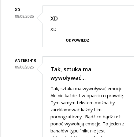
XD
08/08/2025
XD
Dodane
XD
przez
ODPOWIEDZ
Gość
w
odpowiedzi
ANTEK1410
09/08/2025
Tak, sztuka ma
na
Dodane
wywoływać…
a
przez
na
Tak, sztuka ma wywoływać emocje.
Gość
Ale nie każde. I w oparciu o prawdę.
wschodzie
w
Tym samym tekstem można by
bez
zareklamować każdy film
odpowiedzi
zmian
pornograficzny. Bądź co bądź też
na
ponoć wywołują emocje. To jeden z
a
banałów typu "nikt nie jest