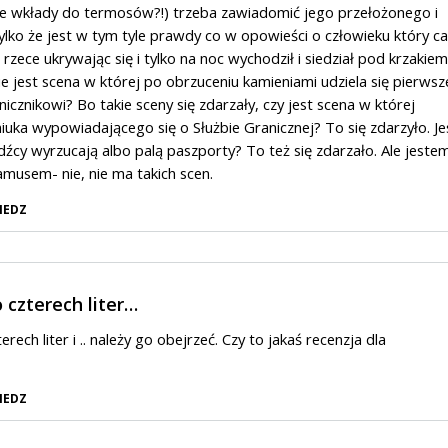
ne wkłady do termosów?!) trzeba zawiadomić jego przełożonego i
ylko że jest w tym tyle prawdy co w opowieści o człowieku który ca
rzece ukrywając się i tylko na noc wychodził i siedział pod krzakiem
ie jest scena w której po obrzuceniu kamieniami udziela się pierwsz
cznikowi? Bo takie sceny się zdarzały, czy jest scena w której
iuka wypowiadającego się o Służbie Granicznej? To się zdarzyło. Je
dźcy wyrzucają albo palą paszporty? To też się zdarzało. Ale jeste
musem- nie, nie ma takich scen.
IEDZ
o czterech liter…
erech liter i .. należy go obejrzeć. Czy to jakaś recenzja dla
IEDZ