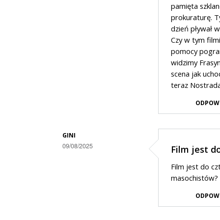
a
pamięta szkla
prokuraturę. T
na
dzień pływał w 
wschodzie
Czy w tym film
bez
pomocy pograni
zmian
widzimy Frasyn
scena jak ucho
teraz Nostrada
ODPOW
GINI
09/08/2025
Film jest d
Dodane
Film jest do czt
przez
masochistów?
Gość
ODPOW
w
odpowiedzi