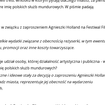
ili treść wniosku w którym pytają dlaczego miasto, za pien
re imię polskich służb mundurowych. W piśmie padają
i w związku z zaproszeniem Agnieszki Holland na Festiwal F
lkie wydatki związane z obecnością reżyserki, w tym ewent
, promocji oraz inne koszty towarzyszące.
 udział osoby, której działalność artystyczna i publiczna - 
imię polskich służb mundurowych?
czne i ideowe stały za decyzją o zaproszeniu Agnieszki Holla
ładz miasta, reprezentuje jej obecność na wydarzeniu
h.