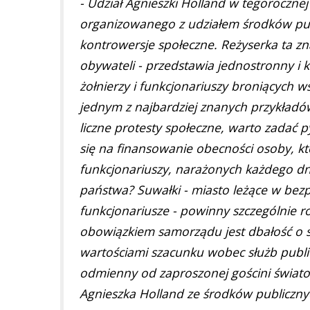
- Udział Agnieszki Holland w tegoroczne
organizowanego z udziałem środków pub
kontrowersje społeczne. Reżyserka ta znan
obywateli - przedstawia jednostronny i
żołnierzy i funkcjonariuszy broniących w
jednym z najbardziej znanych przykładów 
liczne protesty społeczne, warto zadać
się na finansowanie obecności osoby, kt
funkcjonariuszy, narażonych każdego dn
państwa? Suwałki - miasto leżące w bezp
funkcjonariusze - powinny szczególnie r
obowiązkiem samorządu jest dbałość o s
wartościami szacunku wobec służb public
odmienny od zaproszonej gościni światop
Agnieszka Holland ze środków publiczny