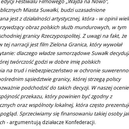
j edycji Festiwalu Filmowego „Wajda na Nowo”,
licznych Miasta Suwałki, budzi uzasadnione
a jest z działalności artystycznej, która - w opinii wiel
 krzywdzący obraz polskich służb mundurowych, w tym
schodniej granicy Rzeczypospolitej. Z uwagi na fakt, że
tej narracji jest film Zielona Granica, który wywołał
 pytanie: dlaczego władze samorządowe Suwałk decyduj
órej twórczość godzi w dobre imię polskich
ia na trud i niebezpieczeństwo w ochronie suwerenno
ośrednim sąsiedztwie granicy, której strzegą polscy
ozważnie podchodzić do takich decyzji. W naszej ocenie
pójność przekazu, który powinien być zgodny z
znych oraz wspólnoty lokalnej, która często prezentuj
ogląd. Sprzeciwiamy się finansowaniu takiej osoby ja
ch -
argumentują działacze Konfederacji.