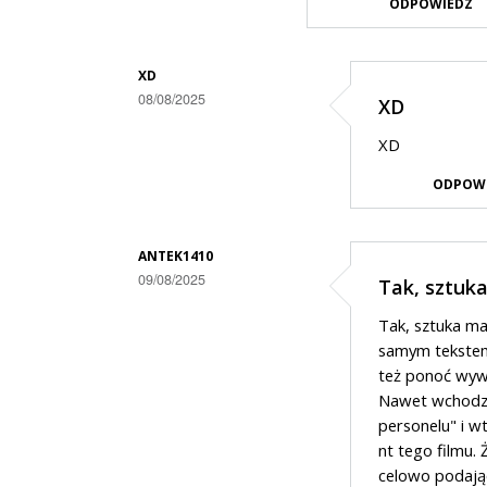
ODPOWIEDZ
XD
08/08/2025
XD
Dodane
XD
przez
ODPOW
Gość
w
odpowiedzi
ANTEK1410
09/08/2025
Tak, sztu
na
Dodane
a
Tak, sztuka ma
przez
na
samym tekstem
Gość
też ponoć wywo
wschodzie
Nawet wchodząc
w
bez
personelu" i w
odpowiedzi
zmian
nt tego filmu. 
na
celowo podając