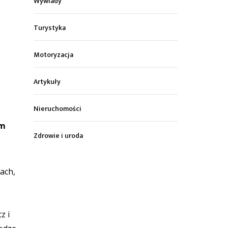
Wywiady
Turystyka
Motoryzacja
Artykuły
Nieruchomości
em
Zdrowie i uroda
ach,
z i