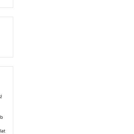
ź
ób
lat