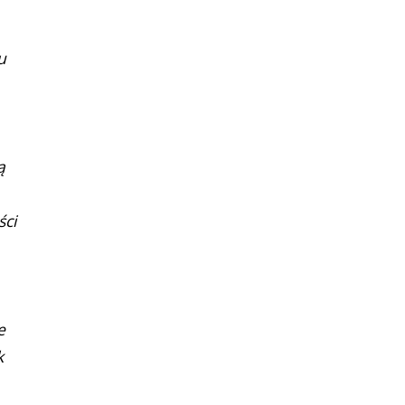
u
ą
ści
e
k