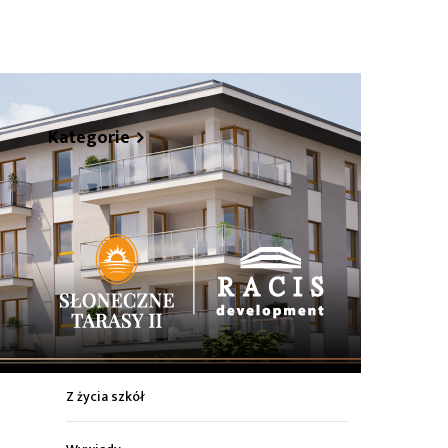
hare
Kategorie
Z życia miasta
Sport
Kultura
Wiadomości z regionu
Z życia szkół