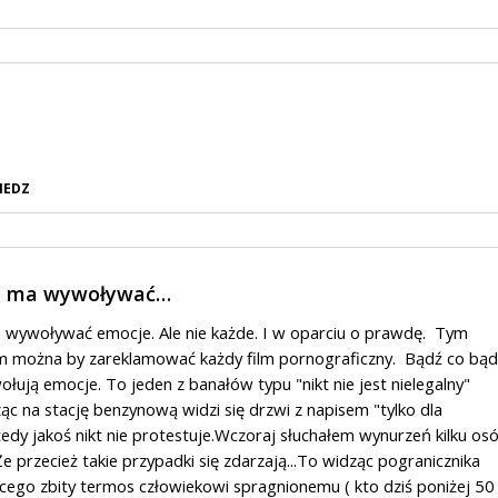
IEDZ
ka ma wywoływać…
 wywoływać emocje. Ale nie każde. I w oparciu o prawdę. Tym
 można by zareklamować każdy film pornograficzny. Bądź co bąd
łują emocje. To jeden z banałów typu "nikt nie jest nielegalny"
 na stację benzynową widzi się drzwi z napisem "tylko dla
tedy jakoś nikt nie protestuje.Wczoraj słuchałem wynurzeń kilku os
Że przecież takie przypadki się zdarzają...To widząc pogranicznika
ego zbity termos człowiekowi spragnionemu ( kto dziś poniżej 50 