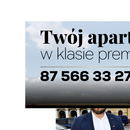
Strona główna
/
Wiadomości
/
Z życia miasta
/
Ile suwalc
Ścieżka
nawigacyjna
/
Z ŻYCIA MIASTA
08/08/2025
29 Komentarzy
Ile suwalczanie zapłacą za wizytę Agnies