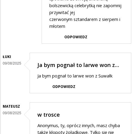
bolszewicką celebrytką nie zapomnij
Paweł
przywitać jej
w
czerwonym sztandarem z sierpem i
odpowiedzi
młotem
na
ODPOWIEDZ
koszty
zaproszenia
ŁUKI
09/08/2025
Ja bym pognał to larwe won z…
Ja bym pognał to larwe won z Suwałk
ODPOWIEDZ
MATEUSZ
09/08/2025
w trosce
Anonymus, ty, oprócz innych, masz chyba
także kłopoty żołądkowe. Tylko się nie