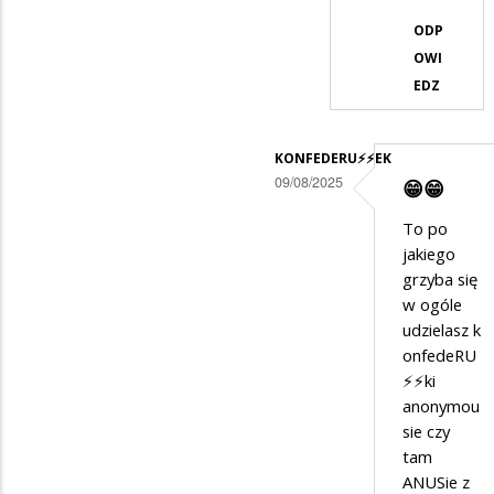
😂
ODP
OWI
🤣
EDZ
😂
🤣
KONFEDERU⚡️⚡️EK
09/08/2025
😁😁
Dodane
To po
przez
jakiego
Anonymous
grzyba się
w ogóle
w
udzielasz k
odpowiedzi
onfedeRU
na
⚡️⚡️ki
ale
anonymou
sie czy
mi
tam
się
ANUSie z