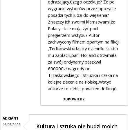
odrażający.Czego oczekuje? Że po
wygraniu wyborów przez opozycję
posadzi tych ludzi do więzienia?
Zniszczy ich swoimi kłamstwami,że
Polacy stale mają żyć pod
pręgierzem wstydu? Autor
zachwycony filmem opartym na fikcji
,Terlikowski udający dziennikarza,bo
mu zapłacili,pani Holland otrzymała
za swój ordynarny paszkwil
600000zł nagrody od
Trzaskowskiego i Struzika i czeka na
kolejne zlecenie na Polskę..Wstyd
autorze to ciebie powinien dotknąć.
ODPOWIEDZ
ADRIAN1
08/08/2025
Kultura i sztuka nie budzi moich