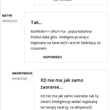
PiSwyborca
w
odpowiedzi
BATYR
08/08/2025
Tak...
na
Konfederacja?
Konfede⚡️⚡️ oRU⚡️⚡️ia - piąta kolumna
Putina dała głos. Inteligencja wręcz
wypisana na twarzach i wzrok tęskniący za
rozumem.
ODPOWIEDZ
ANONYMOUS
09/08/2025
XD nie ma jak samo
Dodane
zaoranie…
przez
XD nie ma jak samo zaoranie tak tą
BATYR
ćwierć inteligencję widać wypisaną
w
na twojej twarzy, ta aktywność