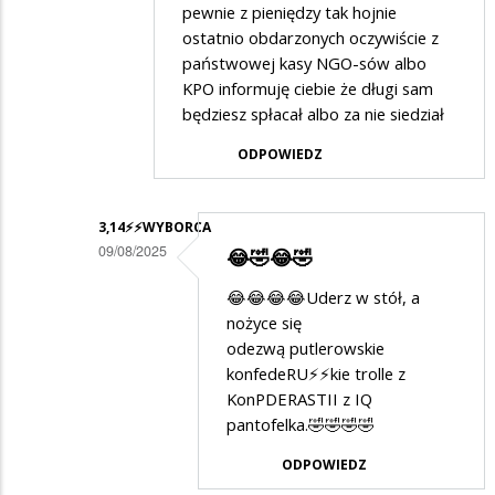
pewnie z pieniędzy tak hojnie
odpowiedzi
ostatnio obdarzonych oczywiście z
na
państwowej kasy NGO-sów albo
Tak...
KPO informuję ciebie że długi sam
będziesz spłacał albo za nie siedział
ODPOWIEDZ
3,14⚡️⚡️WYBORCA
09/08/2025
😂🤣😂🤣
Dodane
😂😂😂😂Uderz w stół, a
przez
nożyce się
Anonymous
odezwą putlerowskie
konfedeRU⚡️⚡️kie trolle z
w
KonPDERASTII z IQ
odpowiedzi
pantofelka.🤣🤣🤣🤣
na
ODPOWIEDZ
XD