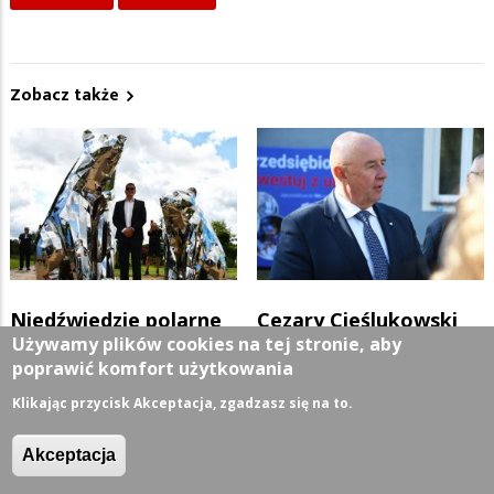
Zobacz także
Niedźwiedzie polarne
Cezary Cieślukowski
Używamy plików cookies na tej stronie, aby
prezentem dla Suwałk
zakończył kadencję na
poprawić komfort użytkowania
Z ŻYCIA MIASTA
08/08/2026
stanowisku prezesa
Klikając przycisk Akceptacja, zgadzasz się na to.
SSSE
Akceptacja
Z ŻYCIA MIASTA
07/08/2026