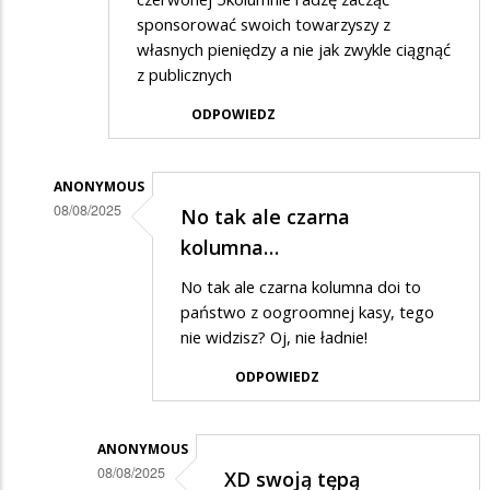
sponsorować swoich towarzyszy z
własnych pieniędzy a nie jak zwykle ciągnąć
z publicznych
ODPOWIEDZ
ANONYMOUS
08/08/2025
No tak ale czarna
Dodane
kolumna…
przez
No tak ale czarna kolumna doi to
Anonymous
państwo z oogroomnej kasy, tego
w
nie widzisz? Oj, nie ładnie!
odpowiedzi
ODPOWIEDZ
na
dziękuję
ANONYMOUS
konfederatom
08/08/2025
XD swoją tępą