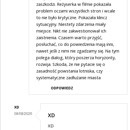
zaszkodzi. Reżyserka w filmie pokazała
problem oczami wszystkich stron i wcale
to nie było krytyczne. Pokazała klincz
sytuacyjny. Niestety zdarzenia miały
miejsce. Nikt nie zakwestionował ich
zaistnienia. Czasem warto przyjść,
posłuchać, co do powiedzenia mają inni,
nawet jeśli z nimi nie zgadzamy się. Na tym
polega dialog, który poszerza horyzonty,
rozwija. Szkoda, że nie pytacie się o
zasadność powstania lotniska, czy
systematyczne zadłużanie miasta
ODPOWIEDZ
XD
08/08/2025
XD
Dodane
XD