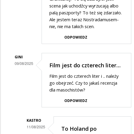
scena jak uchodźcy wyrzucają albo
palą paszporty? To też się zdarzało.
Ale jestem teraz Nostradamusem-
nie, nie ma takich scen.
ODPOWIEDZ
GINI
09/08/2025
Film jest do czterech liter…
Dodane
Film jest do czterech liter i .. należy
przez
go obejrzeć. Czy to jakaś recenzja
Gość
dla masochistów?
w
ODPOWIEDZ
odpowiedzi
na
KASTRO
a
11/08/2025
To Holand po
na