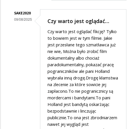
SAKE2020
09/08/2025
Czy warto jest oglądać…
Dodane
Czy warto jest oglądać fikcję? Tylko
przez
to bowiem jest w tym filmie. Jakie
Gość
jest przesłane tego szmatławca już
nie wie, Można było zrobić film
w
dokumentalny albo chociaż
odpowiedzi
paradokumentalny, pokazać pracę
na
pograniczników ale pani Holland
a
wybrała inną drogę.Drogę kłamstwa
na zlecenie za które sowicie jej
na
zapłacono.To nie pogranicznicy są
wschodzie
mordercami i bandytami.To pani
bez
Holland jest bandytą oskarżając
zmian
bezpodstawnie i linczując
publicznie.To ona jest zbrodniarzem
nawet jej wygląd jest