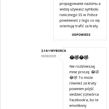
w
propagowanie nazizmu a
widzę używasz symbolu
odpowiedzi
runicznego SS w Polsce
na
powinieneś z tego co się
😂
orientuję trafić za kraty
🤣
ODPOWIEDZ
😂
🤣
3,14⚡️⚡️WYBORCA
09/08/2025
😂🤣😂🤣
Dodane
Nie rozśmieszaj
przez
mnie proszę. 😂🤣
Anonymous
😂🤣 To może
również za kraty
w
powinien pójść
odpowiedzi
siedzieć (s)twórca
na
Facebook'a, bo te
przypominam
emotikony