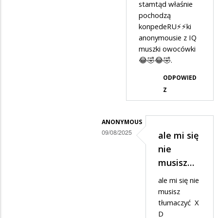
stamtąd właśnie
drogi
pochodzą
wyborca
konpedeRU⚡️⚡️ki
że…
anonymousie z IQ
muszki owocówki
😂🤣😂🤣.
ODPOWIED
Z
ANONYMOUS
09/08/2025
ale mi się
Dodane
nie
przez
musisz…
3,14⚡️⚡️WYBORCA
ale mi się nie
w
musisz
odpowiedzi
tłumaczyć X
D
na