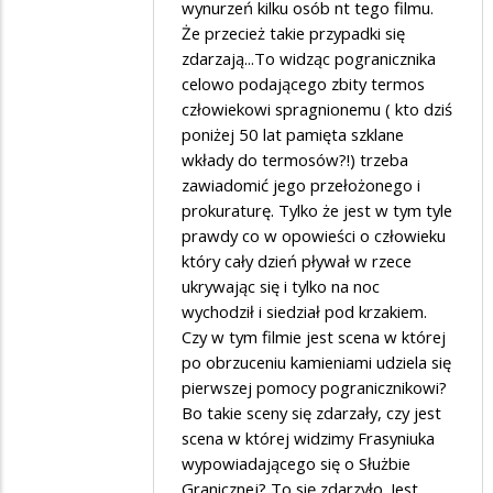
wynurzeń kilku osób nt tego filmu.
Że przecież takie przypadki się
zdarzają...To widząc pogranicznika
celowo podającego zbity termos
człowiekowi spragnionemu ( kto dziś
poniżej 50 lat pamięta szklane
wkłady do termosów?!) trzeba
zawiadomić jego przełożonego i
prokuraturę. Tylko że jest w tym tyle
prawdy co w opowieści o człowieku
który cały dzień pływał w rzece
ukrywając się i tylko na noc
wychodził i siedział pod krzakiem.
Czy w tym filmie jest scena w której
po obrzuceniu kamieniami udziela się
pierwszej pomocy pogranicznikowi?
Bo takie sceny się zdarzały, czy jest
scena w której widzimy Frasyniuka
wypowiadającego się o Służbie
Granicznej? To się zdarzyło. Jest