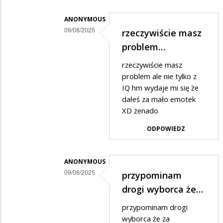
nie
ma
ANONYMOUS
09/08/2025
rzeczywiście masz
jak
Dodane
problem…
samo
przez
zaoranie…
rzeczywiście masz
3,14⚡️⚡️WYBORCA
problem ale nie tylko z
w
IQ hm wydaje mi się że
dałeś za mało emotek
odpowiedzi
XD żenado
na
ODPOWIEDZ
😂
🤣
😂
ANONYMOUS
09/08/2025
🤣
przypominam
Dodane
drogi wyborca że…
przez
przypominam drogi
3,14⚡️⚡️WYBORCA
wyborca że za