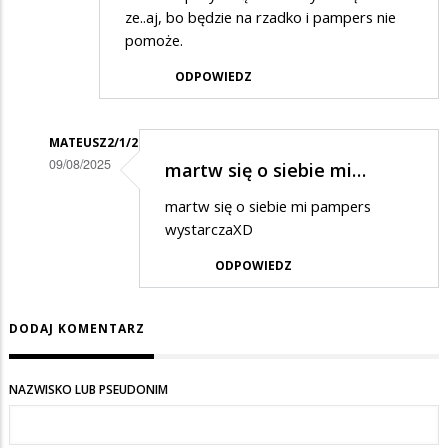
ze..aj, bo będzie na rzadko i pampers nie
pomoże.
ODPOWIEDZ
MATEUSZ2/1/2
09/08/2025
martw się o siebie mi…
Dodane
martw się o siebie mi pampers
przez
wystarczaXD
Mateusz
ODPOWIEDZ
w
odpowiedzi
DODAJ KOMENTARZ
na
w
NAZWISKO LUB PSEUDONIM
trosce