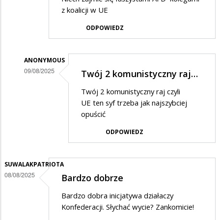
z koalicji w UE
ODPOWIEDZ
ANONYMOUS
09/08/2025
Twój 2 komunistyczny raj…
Dodane
Twój 2 komunistyczny raj czyli
przez
UE ten syf trzeba jak najszybciej
DB
opuścić
w
ODPOWIEDZ
odpowiedzi
na
SUWALAKPATRIOTA
Ta
08/08/2025
Bardzo dobrze
konfederacja
Bardzo dobra inicjatywa działaczy
Konfederacji. Słychać wycie? Zankomicie!