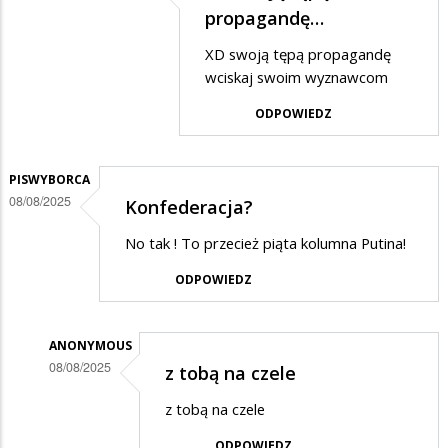
w…
Dodane
propagandę…
przez
XD swoją tępą propagandę
Anonymous
wciskaj swoim wyznawcom
w
ODPOWIEDZ
odpowiedzi
na
PISWYBORCA
No
08/08/2025
Konfederacja?
tak
No tak ! To przecież piąta kolumna Putina!
ale
czarna
ODPOWIEDZ
kolumna…
ANONYMOUS
08/08/2025
z tobą na czele
Dodane
z tobą na czele
przez
ODPOWIEDZ