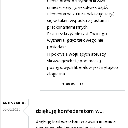
Ciebie obchodzi symbol krzyża
na
umieszczony gdziekolwiek bądź.
Kultura
Elementarna kultura nakazuje liczyć
się w takim wypadku z gustami i
i
przekonaniami innych.
sztuka
Przeciez krzyż nie razi Twojego
nie
wyznania, gdyż takowego nie
budzi
posiadasz.
moich
Hipokryzja wojujących ateuszy
skrywających się pod maską
kontrowersji
postępowych liberałów jest irytująco
alogiczna.
ODPOWIEDZ
ANONYMOUS
08/08/2025
dziękuję konfederatom w…
dziękuję konfederatom w swoim imieniu a
czerwonej 5kolumnie radzę zacząć