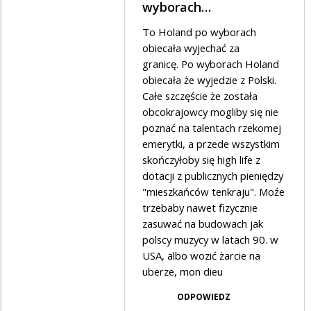
Dodane
wyborach…
wschodzie
przez
To Holand po wyborach
bez
Gini
obiecała wyjechać za
zmian
w
granicę. Po wyborach Holand
obiecała że wyjedzie z Polski.
odpowiedzi
Całe szczęście że została
na
obcokrajowcy mogliby się nie
Film
poznać na talentach rzekomej
jest
emerytki, a przede wszystkim
skończyłoby się high life z
do
dotacji z publicznych pieniędzy
czterech
"mieszkańców tenkraju". Moźe
liter…
trzebaby nawet fizycznie
zasuwać na budowach jak
polscy muzycy w latach 90. w
USA, albo wozić żarcie na
uberze, mon dieu
ODPOWIEDZ