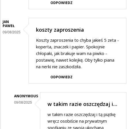
ODPOWIEDZ
JAN
PAWEŁ
koszty zaproszenia
09/08/2025
Koszty zaproszenia to chyba jakieś 5 zeta -
koperta, znaczek i papier. Spokojnie
chłopaki, jak brakuje wam na piwko -
postawię, nawet kolejkę. Oby tylko piana
na nerki nie zaszkodziła.
ODPOWIEDZ
ANONYMOUS
09/08/2025
w takim razie oszczędzaj i…
Dodane
w takim razie oszczędzaj i tą piątkę
przez
wręcz osobiście na prywatnym
Jan
spotkaniu ze swoją ukochaną