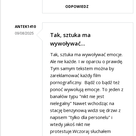
przez
ODPOWIEDZ
Gość
w
odpowiedzi
ANTEK1410
09/08/2025
Tak, sztuka ma
na
Dodane
wywoływać…
a
przez
na
Tak, sztuka ma wywoływać emocje.
Gość
Ale nie każde. I w oparciu o prawdę.
wschodzie
w
Tym samym tekstem można by
bez
zareklamować każdy film
odpowiedzi
zmian
pornograficzny. Bądź co bądź też
na
ponoć wywołują emocje. To jeden z
a
banałów typu "nikt nie jest
na
nielegalny" Nawet wchodząc na
stację benzynową widzi się drzwi z
wschodzie
napisem "tylko dla personelu" i
bez
wtedy jakoś nikt nie
zmian
protestuje.Wczoraj słuchałem