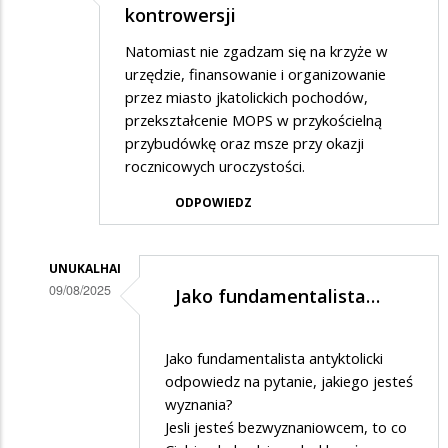
kontrowersji
Natomiast nie zgadzam się na krzyże w
urzędzie, finansowanie i organizowanie
przez miasto jkatolickich pochodów,
przekształcenie MOPS w przykościelną
przybudówkę oraz msze przy okazji
rocznicowych uroczystości.
ODPOWIEDZ
UNUKALHAI
09/08/2025
Jako fundamentalista…
Dodane
przez
Jako fundamentalista antyktolicki
Adrian1
odpowiedz na pytanie, jakiego jesteś
wyznania?
w
Jesli jesteś bezwyznaniowcem, to co
odpowiedzi