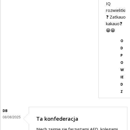
nie
IQ
musisz…
rozwielitki
❓ Zatkauo
kakauo❓
😁😁
O
D
P
O
W
IE
D
Z
DB
08/08/2025
Ta konfederacja
Niech zajmie się faszystami AFD kolegami