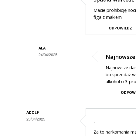
Macie prohibicję nocn
figa z makiem
ODPOWIEDZ
ALA
24/04/2025
Najnowsze 
Dodane
Najnowsze dane
przez
bo sprzedaż wó
Mamrot
alkohol o 3 pro
w
ODPOW
odpowiedzi
na
ADOLF
Spadła
23/04/2025
.
wartość
Za to narkomania ma
sprzedanego