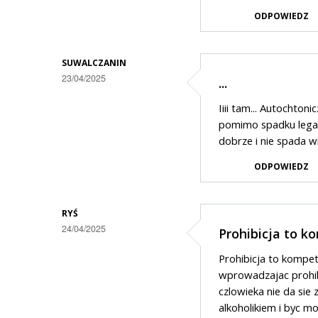
alkoholu
ODPOWIEDZ
w
Suwałkach
SUWALCZANIN
23/04/2025
...
Iiii tam... Autochto
pomimo spadku legal
dobrze i nie spada w
ODPOWIEDZ
RYŚ
24/04/2025
Prohibicja to 
Prohibicja to kompet
wprowadzajac prohibi
czlowieka nie da sie 
alkoholikiem i byc mo