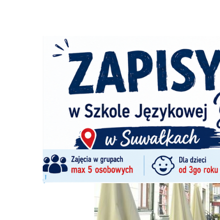
Strona główna
/
Wiadomości
/
Z życia miasta
/
Spadła wa
Ścieżka
nawigacyjna
/
Z ŻYCIA MIASTA
23/04/2025
11 Komentarzy
Spadła wartość sprzedanego alkoholu 