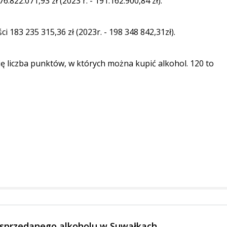
6.822.071,93 zł (2023 r. - 191.162.900,84 zł).
 183 235 315,36 zł (2023r. - 198 348 842,31zł).
ę liczba punktów, w których można kupić alkohol. 120 to
 sprzedanego alkoholu w Suwałkach