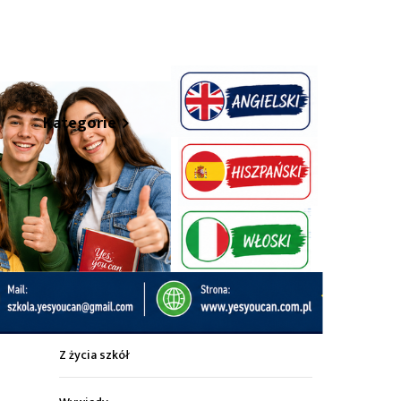
hare
Kategorie
Z życia miasta
Sport
Kultura
Wiadomości z regionu
Z życia szkół