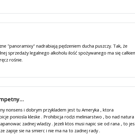
niczne "panoramixy" nadrabiają pędzeniem ducha puszczy. Tak, że
nej sprzedaży legalnego alkoholu ilość spożywanego ma się całkie
ręcz rośnie.
kompetny…
ny nonsens i dobrym przykladem jest tu Ameryka , ktora
cje poniosla kleske . Prohibicja rodzi meliniarstwo , bo nad natura
zapanowac zadnej wladzy . Jezeli ktos musi napic sie od rana , to jes
ze zapije sie na smierc i nie ma na to zadnej rady .