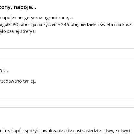
zony, napoje…
 napoje energetyczne ograniczone, a
gułki PO, aborcja na życzenie 24/dobę niedziele i święta i na koszt
ło szarej strefy !
ol…
rzedawano taniej..
olu zakupili i spożyli suwalczanie a ile nasi sąsiedzi z Litwy, Łotwy i