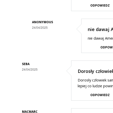
ODPOWIEDZ
ANONYMOUS
24/04/2025
nie dawaj 
Dodane
nie dawaj Amer
przez
ODPOW
Ryś
w
odpowiedzi
SEBA
24/04/2025
Dorosły człowie
na
Prohibicja
Dorosły człowiek sam
to
lepiej co ludzie powin
kompetny…
ODPOWIEDZ
MACMARC