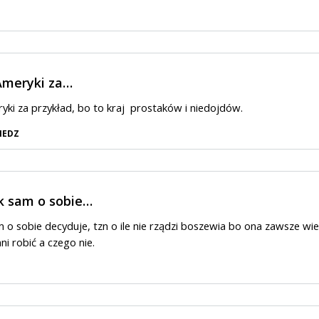
Ameryki za…
yki za przykład, bo to kraj prostaków i niedojdów.
IEDZ
k sam o sobie…
 o sobie decyduje, tzn o ile nie rządzi boszewia bo ona zawsze wie
ni robić a czego nie.