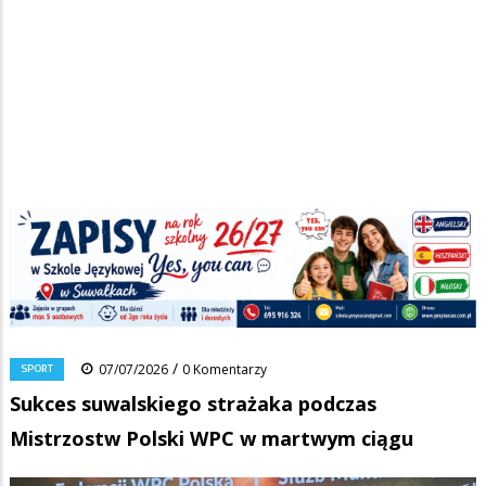
Strona główna
/
Wiadomości
/
Sport
/
Ścieżka
Sukces suwalskiego strażaka podczas Mistrzostw Polski WPC w
martwym ciągu
nawigacyjna
Facebook
Pinterest
Tumblr
Reddit
Share
0
/
SPORT
07/07/2026
0 Komentarzy
Sukces suwalskiego strażaka podczas
Mistrzostw Polski WPC w martwym ciągu