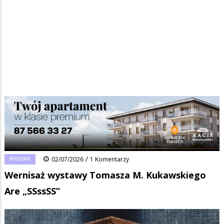
Strona główna
/
Wiadomości
/
Kultura
/
Ścieżka
Wernisaż wystawy Tomasza M. Kukawskiego Are „SSssSS”
nawigacyjna
Facebook
Pinterest
Tumblr
Reddit
Share
0
/
KULTURA
02/07/2026
1 Komentarzy
Wernisaż wystawy Tomasza M. Kukawskiego
Are „SSssSS”