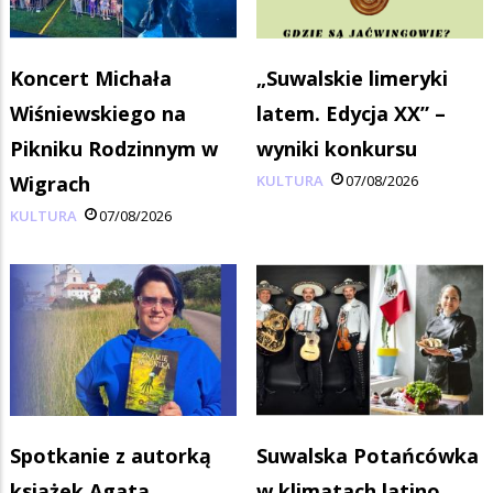
Koncert Michała
„Suwalskie limeryki
Wiśniewskiego na
latem. Edycja XX” –
Pikniku Rodzinnym w
wyniki konkursu
Wigrach
KULTURA
07/08/2026
KULTURA
07/08/2026
Spotkanie z autorką
Suwalska Potańcówka
książek Agatą
w klimatach latino