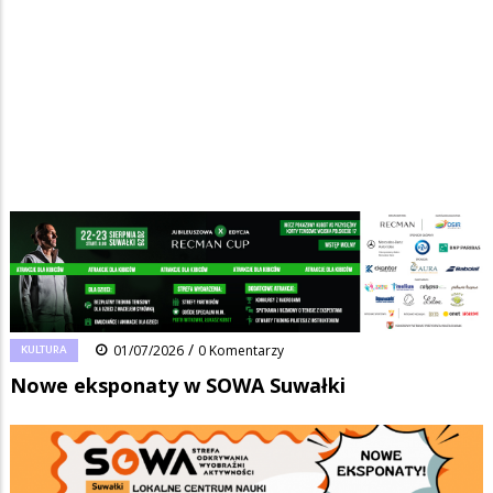
Strona główna
/
Wiadomości
/
Kultura
/
Ścieżka
Nowe eksponaty w SOWA Suwałki
nawigacyjna
Facebook
Pinterest
Tumblr
Reddit
Share
0
/
KULTURA
01/07/2026
0 Komentarzy
Nowe eksponaty w SOWA Suwałki