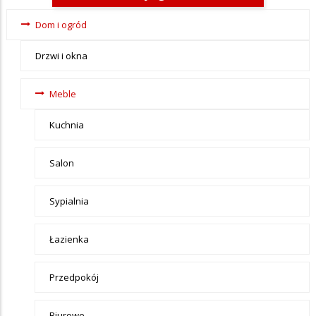
Ogłoszenia
Dom i ogród
- tax -
Drzwi i okna
menu-Dom
i ogród
Meble
Kuchnia
Salon
Sypialnia
Łazienka
Przedpokój
Biurowe