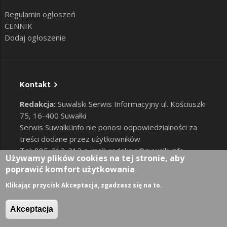
Regulamin ogłoszeń
CENNIK
Dodaj ogłoszenie
Kontakt
Redakcja:
Suwalski Serwis Informacyjny ul. Kościuszki
75, 16-400 Suwałki
Serwis Suwalki.info nie ponosi odpowiedzialności za
treści dodane przez użytkowników
Tel: 885-212-212 e-mail:
redakcja@suwalki.info
,
Używamy plików cookies na tej stronie, aby
reklama@suwalki.info
poprawić komfort użytkowania
RODO
|
Cookies
Zaloguj
Klikając przycisk Akceptacja, zgadzasz się na to.
User account menu
Akceptacja