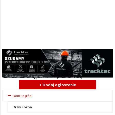
Szukana fraza w ogłoszeniach
nie odszukano ogłoszenia z podana frazą
+ Dodaj ogłoszenie
Ogłoszenia
Dom i ogród
- tax -
Drzwi i okna
menu-Dom