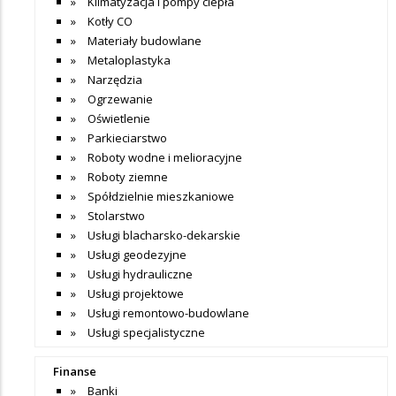
Klimatyzacja i pompy ciepła
Kotły CO
Materiały budowlane
Metaloplastyka
Narzędzia
Ogrzewanie
Oświetlenie
Parkieciarstwo
Roboty wodne i melioracyjne
Roboty ziemne
Spółdzielnie mieszkaniowe
Stolarstwo
Usługi blacharsko-dekarskie
Usługi geodezyjne
Usługi hydrauliczne
Usługi projektowe
Usługi remontowo-budowlane
Usługi specjalistyczne
Finanse
Banki