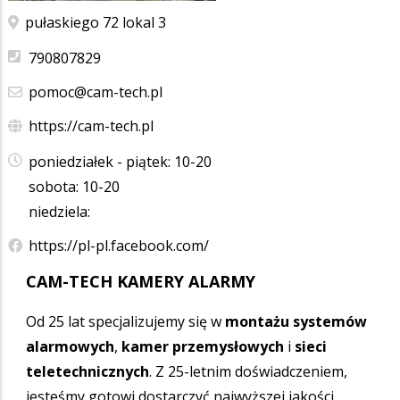
pułaskiego 72 lokal 3
790807829
pomoc@cam-tech.pl
https://cam-tech.pl
poniedziałek - piątek: 10-20
sobota: 10-20
niedziela:
https://pl-pl.facebook.com/
CAM-TECH KAMERY ALARMY
Od 25 lat specjalizujemy się w
montażu systemów
alarmowych
,
kamer przemysłowych
i
sieci
teletechnicznych
. Z 25-letnim doświadczeniem,
jesteśmy gotowi dostarczyć najwyższej jakości