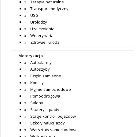
Terapie naturalne
Transport medyczny
USG
Urolodzy
Uzależnienia
Weterynaria
Zdrowie i uroda
Motoryzacja
Autoalarmy
Autoszyby
Części zamienne
Komisy
Myjnie samochodowe
Pomoc drogowa
Salony
Skutery i quady
Stacje kontroli pojazdów
Szkoły nauki jazdy
Warsztaty samochodowe
Wulkanizacja