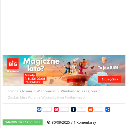
Strona główna
/
Wiadomości
/
Wiadomości z regionu
/
Ścieżka
Zostań Miss Polonia Województwa Podlaskiego
nawigacyjna
Facebook
Pinterest
Tumblr
Reddit
Share
0
/
WIADOMOŚCI Z REGIONU
30/09/2025
1 Komentarzy