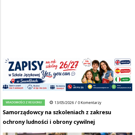
Strona główna
/
Wiadomości
/
Wiadomości z regionu
/
Ścieżka
Samorządowcy na szkoleniach z zakresu ochrony ludności i obrony
cywilnej
nawigacyjna
Facebook
Pinterest
Tumblr
Reddit
Share
0
/
WIADOMOŚCI Z REGIONU
13/05/2026
0 Komentarzy
Samorządowcy na szkoleniach z zakresu
ochrony ludności i obrony cywilnej