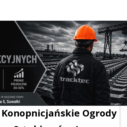
ze św. Janem Pawłem II
Facebook
Pinterest
Tumblr
Reddit
S
Maj
18
poniedziałek
godzina:
17:45
Konopnicjańskie Ogrody