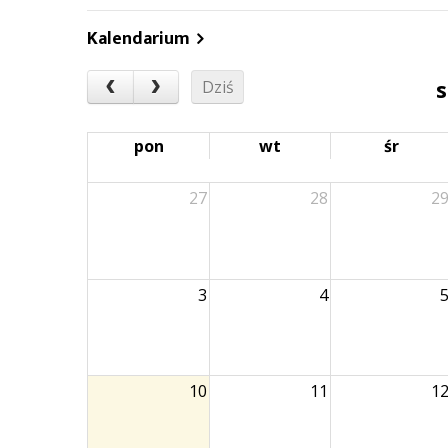
Kalendarium
s
Dziś
pon
wt
śr
27
28
2
3
4
10
11
1