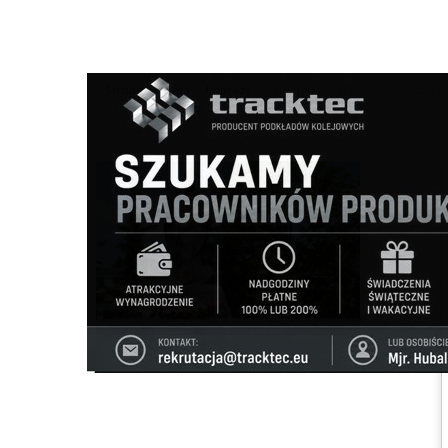
Strona główna
/
Imprezy
/
Konopnicjańskie Ogrody Sztuki 
Ścieżka
nawigacyjna