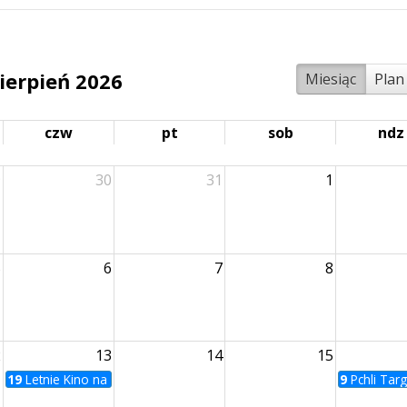
ierpień 2026
Miesiąc
Plan
czw
pt
sob
ndz
9
30
31
1
5
6
7
8
2
13
14
15
19
Letnie Kino na Bulwarach | Zabij to i wyjedź z tego miasta
9
Pchli Tar