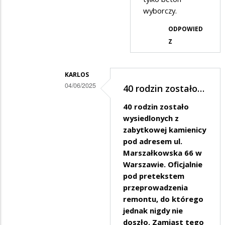
odpowiedzi
wyborczy.
na
ODPOWIED
Coś
Z
w
tym
KARLOS
jest
04/06/2025
40 rodzin zostało…
Dodane
40 rodzin zostało
przez
wysiedlonych z
oto
zabytkowej kamienicy
pod adresem ul.
ja
Marszałkowska 66 w
w
Warszawie. Oficjalnie
odpowiedzi
pod pretekstem
na
przeprowadzenia
remontu, do którego
wstyd
jednak nigdy nie
doszło. Zamiast tego