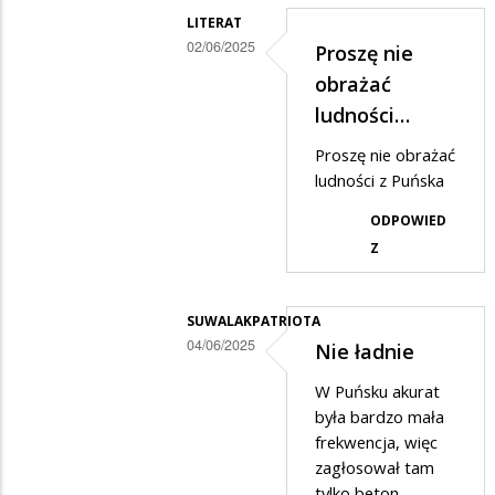
LITERAT
02/06/2025
Proszę nie
Dodane
obrażać
przez
ludności…
Janek
Proszę nie obrażać
w
ludności z Puńska
odpowiedzi
ODPOWIED
na
Z
Coś
w
SUWALAKPATRIOTA
tym
04/06/2025
Nie ładnie
jest
Dodane
W Puńsku akurat
przez
była bardzo mała
Janek
frekwencja, więc
zagłosował tam
w
tylko beton