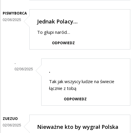
PISWYBORCA
02/06/2025
Jednak Polacy…
To głupi naród…
ODPOWIEDZ
.
02/06/2025
.
Dodane
Tak jak wszyscy ludzie na świecie
przez
łącznie z tobą
PiSwyborca
ODPOWIEDZ
w
odpowiedzi
ZUEZUO
na
02/06/2025
Nieważne kto by wygrał Polska
Jednak