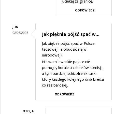
uciekaj za granicę.
ODPOWIEDZ
JUG
02/06/2025
Jak pięknie pójść spać w…
Dodane
Jak pięknie pójść spać w Polsce
przez
tęczowej, a obudzić się w
oto
narodowej?
Nic wam lewackie pajace nie
ja
pomogły korale u członków komisji,
w
a tym bardziej schizofrenik tusk,
odpowiedzi
który każdego kolejnego dnia bredzi
na
co raz bardziej.
wstyd
ODPOWIEDZ
OTO JA