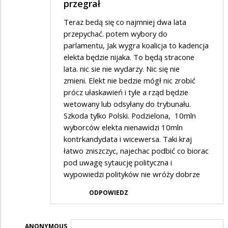
przegrał
Polacy…
Teraz bedą się co najmniej dwa lata
przepychać. potem wybory do
parlamentu, Jak wygra koalicja to kadencja
elekta będzie nijaka. To będą stracone
lata. nic sie nie wydarzy. Nic się nie
zmieni. Elekt nie bedzie mógł nic zrobić
prócz ułaskawień i tyle a rząd będzie
wetowany lub odsyłany do trybunału.
Szkoda tylko Polski. Podzielona, 10mln
wyborców elekta nienawidzi 10mln
kontrkandydata i wicewersa. Taki kraj
łatwo zniszczyc, najechac podbić co biorac
pod uwagę sytaucję polityczna i
wypowiedzi polityków nie wróży dobrze
ODPOWIEDZ
ANONYMOUS