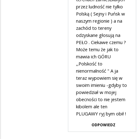
przez ludność nie tylko
ja
Polską ( Sejny i Puńsk w
w
naszym regionie ) a na
odpowiedzi
zachód to tereny
na
odzyskane głosują na
PEŁO . Ciekawe czemu ?
wstyd
Może temu że jak to
mawia ich GÓRU
,,Polskość to
nienormalność " A ja
teraz wypowiem się w
swoim imieniu -gdyby to
powiedział w mojej
obecności to nie jestem
kibolem ale ten
PLUGAWY ryj bym obił !
ODPOWIEDZ