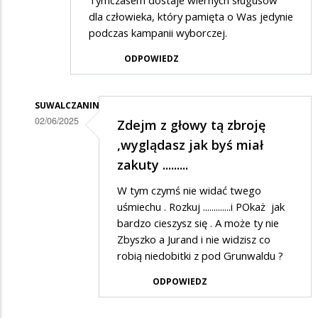
Tymczasem dostaje wiernych sługusów
dla człowieka, który pamięta o Was jedynie
podczas kampanii wyborczej.
ODPOWIEDZ
SUWALCZANIN
02/06/2025
Zdejm z głowy tą zbroję
Dodane
,wyglądasz jak byś miał
przez
zakuty .........
Zbyszko
W tym czymś nie widać twego
z
uśmiechu . Rozkuj .............i POkaż jak
Bogdańca
bardzo cieszysz się . A może ty nie
Zbyszko a Jurand i nie widzisz co
w
robią niedobitki z pod Grunwaldu ?
odpowiedzi
ODPOWIEDZ
na
Co