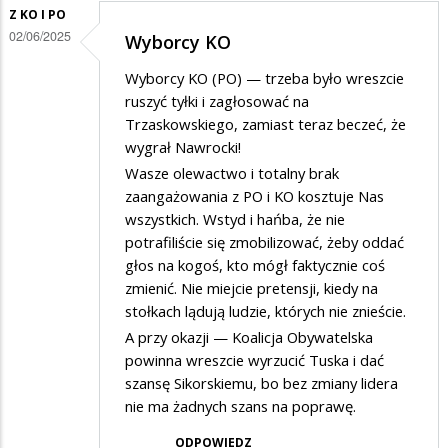
za
Z KO I PO
02/06/2025
kulturalna
Wyborcy KO
dyskusja…
Wyborcy KO (PO) — trzeba było wreszcie
ruszyć tyłki i zagłosować na
Trzaskowskiego, zamiast teraz beczeć, że
wygrał Nawrocki!
Wasze olewactwo i totalny brak
zaangażowania z PO i KO kosztuje Nas
wszystkich. Wstyd i hańba, że nie
potrafiliście się zmobilizować, żeby oddać
głos na kogoś, kto mógł faktycznie coś
zmienić. Nie miejcie pretensji, kiedy na
stołkach lądują ludzie, których nie znieście.
A przy okazji — Koalicja Obywatelska
powinna wreszcie wyrzucić Tuska i dać
szansę Sikorskiemu, bo bez zmiany lidera
nie ma żadnych szans na poprawę.
ODPOWIEDZ