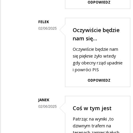
w
ODPOWIEDZ
odpowiedzi
na
FELEK
wstyd
02/06/2025
Oczywiście będzie
Dodane
nam się…
przez
Oczywiście będzie nam
oto
się pięknie żyło wtedy
ja
gdy obecny rząd upadnie
i powróci PIS
w
odpowiedzi
ODPOWIEDZ
na
wstyd
JANEK
02/06/2025
Coś w tym jest
Dodane
Patrząc na wyniki ,to
przez
dziwnym trafem na
oto
terenach zamieszkałych