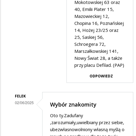
Mokotowskiej 63 oraz
40, Emilii Plater 15,
Mazowieckiej 12,
Chopina 16, Poznańskiej
14, Hożej 23/25 oraz
25, Saskiej 56,
Schroegera 72,
Marszałkowskiej 141,
Nowy Świat 28, a także
przy placu Defilad. (PAP)
ODPOWIEDZ
FELEK
02/06/2025
Wybór znakomity
Dodane
Oto ty.Zadufany
przez
,zarozumiały,uwielbiany przez siebie,
oto
ubezwłasnowolniony własną myślą o