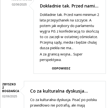
02/06/2025
Dokładnie tak. Przed nami…
Dodane
Dokładnie tak. Przed nami minimun 2
przez
lata przepychanek na szczycie. A
zuezuo
potem jak wybory do parlamentu
wygra PiS z konfederacją to skończą
w
to co zaczęli w ostatniej ośmiolatce.
odpowiedzi
Przejmą sądy, media i będzie chulaj
na
dusza piekła nie ma...
Nieważne
A za granicą wojna... Super
perspektywa.
kto
by
ODPOWIEDZ
wygrał
Polska
ZBYSZKO
Z
przegrał
Co za kulturalna dyskusja…
BOGDAŃCA
02/06/2025
Co za kulturalna dyskusja. Pisać po polsku
prawidłowo nie potrafią, ale mają