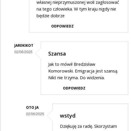
własnej nieprzymuszonej woli zagłosować
na tego człowieka. W tym kraju nigdy nie
będzie dobrze
ODPOWIEDZ
JAREKIKOT
02/06/2025
Szansa
Dodane
Jak to mówił Bredzisław
przez
Komorowski. Emigracja jest szansą.
oto
Nikt nie trzyma. Do widzenia.
ja
ODPOWIEDZ
w
odpowiedzi
OTO JA
na
02/06/2025
wstyd
wstyd
Dodane
Dziękuję za radę. Skorzystam
przez