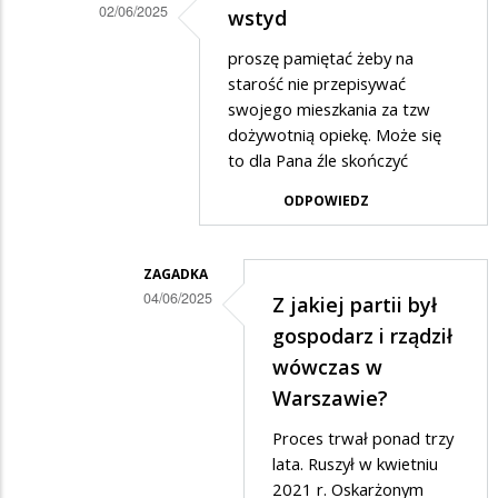
02/06/2025
wstyd
Dodane
proszę pamiętać żeby na
przez
starość nie przepisywać
Jug
swojego mieszkania za tzw
dożywotnią opiekę. Może się
w
to dla Pana źle skończyć
odpowiedzi
ODPOWIEDZ
na
Jak
pięknie
ZAGADKA
04/06/2025
pójść
Z jakiej partii był
Dodane
spać
gospodarz i rządził
przez
w…
wówczas w
oto
Warszawie?
ja
Proces trwał ponad trzy
w
lata. Ruszył w kwietniu
2021 r. Oskarżonym
odpowiedzi