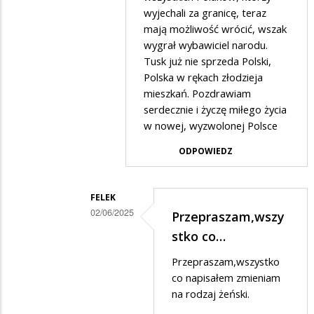
wyjechali za granicę, teraz
mają możliwość wrócić, wszak
wygrał wybawiciel narodu.
Tusk już nie sprzeda Polski,
Polska w rękach złodzieja
mieszkań. Pozdrawiam
serdecznie i życzę miłego życia
w nowej, wyzwolonej Polsce
ODPOWIEDZ
FELEK
02/06/2025
Przepraszam,wszy
Dodane
stko co…
przez
Przepraszam,wszystko
oto
co napisałem zmieniam
ja
na rodzaj żeński.