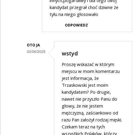
innych,pogardliwy i dla tego twój
ja
kandydat przegrał choć dziwne że
w
tyłu na niego głosowało
odpowiedzi
ODPOWIEDZ
na
wstyd
OTO JA
02/06/2025
wstyd
Dodane
Proszę wskazać w którym
przez
miejscu w moim komentarzu
Felek
jest informacja, że
Trzaskowski jest moim
w
kandydatem? Po drugie,
odpowiedzi
nawet nie przyszło Panu do
na
głowy, że nie jestem
Wybór
mężczyzną, zaściankowo od
razu Pan założył rodzaj męski.
znakomity
Czekam teraz na tych
wszystkich Polaków, którzy