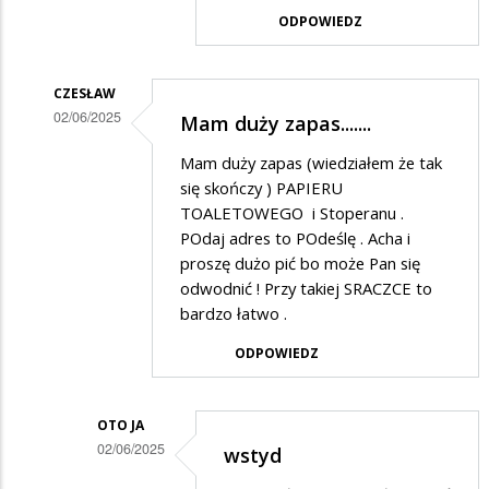
ODPOWIEDZ
Jarekikot
w
odpowiedzi
CZESŁAW
02/06/2025
Mam duży zapas.......
na
Dodane
Szansa
Mam duży zapas (wiedziałem że tak
przez
się skończy ) PAPIERU
oto
TOALETOWEGO i Stoperanu .
POdaj adres to POdeślę . Acha i
ja
proszę dużo pić bo może Pan się
w
odwodnić ! Przy takiej SRACZCE to
odpowiedzi
bardzo łatwo .
na
ODPOWIEDZ
wstyd
OTO JA
02/06/2025
wstyd
Dodane