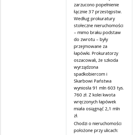
zarzucono popełnienie
na
łącznie 37 przestępstw.
wstyd
Według prokuratury
stołeczne nieruchomości
– mimo braku podstaw
do zwrotu – były
przejmowane za
łapówki. Prokuratorzy
oszacowali, że szkoda
wyrządzona
spadkobiercom i
Skarbowi Państwa
wyniosła 91 mln 603 tys.
760 zł. Z kolei kwota
wręczonych łapówek
miała osiągnąć 2,1 mln
zł.
Chodzi o nieruchomości
położone przy ulicach: