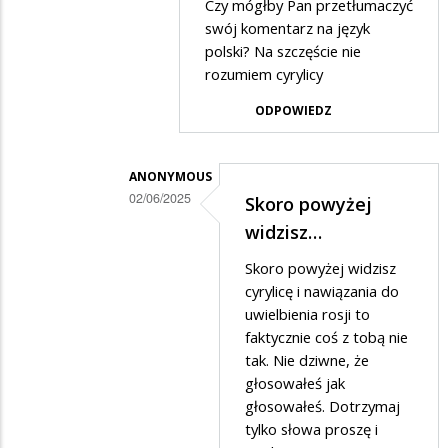
Czy mógłby Pan przetłumaczyć
przez
swój komentarz na język
Czesław
polski? Na szczęście nie
rozumiem cyrylicy
w
odpowiedzi
ODPOWIEDZ
na
Mam
ANONYMOUS
duży
02/06/2025
Skoro powyżej
zapas.......
Dodane
widzisz…
przez
Skoro powyżej widzisz
oto
cyrylicę i nawiązania do
ja
uwielbienia rosji to
faktycznie coś z tobą nie
w
tak. Nie dziwne, że
odpowiedzi
głosowałeś jak
na
głosowałeś. Dotrzymaj
wstyd
tylko słowa proszę i