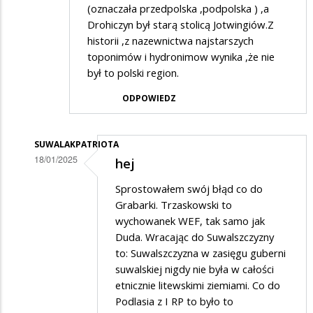
(oznaczała przedpolska ,podpolska ) ,a
Drohiczyn był starą stolicą Jotwingiów.Z
historii ,z nazewnictwa najstarszych
toponimów i hydronimow wynika ,że nie
był to polski region.
ODPOWIEDZ
SUWALAKPATRIOTA
18/01/2025
hej
Dodane
Sprostowałem swój błąd co do
przez
Grabarki. Trzaskowski to
Hej
wychowanek WEF, tak samo jak
Duda. Wracając do Suwalszczyzny
w
to: Suwalszczyzna w zasięgu guberni
odpowiedzi
suwalskiej nigdy nie była w całości
na
etnicznie litewskimi ziemiami. Co do
Ale
Podlasia z I RP to było to