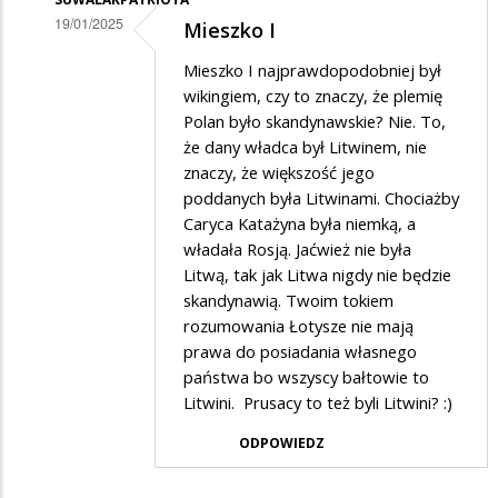
19/01/2025
Mieszko I
Dodane
Mieszko I najprawdopodobniej był
przez
wikingiem, czy to znaczy, że plemię
Hej
Polan było skandynawskie? Nie. To,
że dany władca był Litwinem, nie
w
znaczy, że większość jego
odpowiedzi
poddanych była Litwinami. Chociażby
na
Caryca Katażyna była niemką, a
Suwalaku
władała Rosją. Jaćwież nie była
Litwą, tak jak Litwa nigdy nie będzie
skandynawią. Twoim tokiem
rozumowania Łotysze nie mają
prawa do posiadania własnego
państwa bo wszyscy bałtowie to
Litwini. Prusacy to też byli Litwini? :)
ODPOWIEDZ