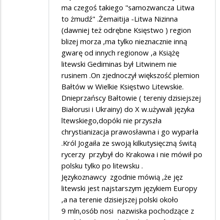
ma czegoś takiego "samozwancza Litwa
to żmudź" .Żemaitija -Litwa Nizinna
(dawniej też odrębne Księstwo ) region
blizej morza ,ma tylko nieznacznie inną
gwarę od innych regionow ,a Książę
litewski Gediminas był Litwinem nie
rusinem .On zjednoczył większość plemion
Bałtów w Wielkie Księstwo Litewskie.
Dnieprzańscy Bałtowie ( tereniy dzisiejszej
Białorusi i Ukrainy) do X w.używali języka
ltewskiego,dopóki nie przyszła
chrystianizacja prawosławna i go wyparła
.Król Jogaiła ze swoją kilkutysięczną świtą
rycerzy przybył do Krakowa i nie mówił po
polsku tylko po litewsku .
Językoznawcy zgodnie mówią ,że jęz
litewski jest najstarszym językiem Europy
,a na terenie dzisiejszej polski około
9 mln,osób nosi nazwiska pochodzące z