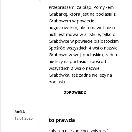
Dodane
Przepraszam, za błąd. Pomyliłem
przez
Grabarkę, która jest na podlasiu z
SuwalakPatriota
Grabowem w powiecie
augustowskim, ale to nawet nie o
w
nich jest mowa w artykule, tylko o
odpowiedzi
Grabówce w powiecie białostockim.
na
Spośród wszystkich 4 wsi o nazwie
??
Grabowo w woj. podlaskim, żadna
nie leży na podlasiu i spośród
wszystkich 2 wsi o nazwie
Grabówka, też żadna nie leży na
podlasiu.
ODPOWIEDZ
BASIA
18/01/2025
to prawda
Dodane
cały ten nierząd chce zniszczyć