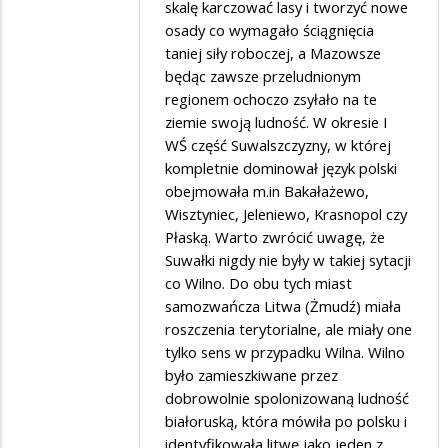
skalę karczować lasy i tworzyć nowe
osady co wymagało ściągnięcia
taniej siły roboczej, a Mazowsze
będąc zawsze przeludnionym
regionem ochoczo zsyłało na te
ziemie swoją ludność. W okresie I
WŚ część Suwalszczyzny, w której
kompletnie dominował język polski
obejmowała m.in Bakałażewo,
Wisztyniec, Jeleniewo, Krasnopol czy
Płaską. Warto zwrócić uwagę, że
Suwałki nigdy nie były w takiej sytacji
co Wilno. Do obu tych miast
samozwańcza Litwa (Żmudź) miała
roszczenia terytorialne, ale miały one
tylko sens w przypadku Wilna. Wilno
było zamieszkiwane przez
dobrowolnie spolonizowaną ludność
białoruską, która mówiła po polsku i
identyfikowała litwę jako jeden z