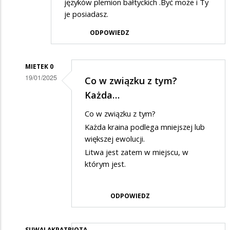
języków plemion bałtyckich .Być może i Ty
je posiadasz.
ODPOWIEDZ
MIETEK 0
19/01/2025
Co w związku z tym?
Dodane
Każda…
przez
Co w związku z tym?
Hej
Każda kraina podlega mniejszej lub
w
większej ewolucji.
odpowiedzi
Litwa jest zatem w miejscu, w
którym jest.
na
Suwalaku
ODPOWIEDZ
SUWALAKPATRIOTA