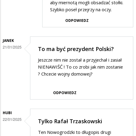
Gość
aby miernotą mogli obsadzać stołki.
Szybko poseł przejrzy na oczy.
w
odpowiedzi
ODPOWIEDZ
na
słuszną
JANEK
politykę
21/01/2025
To ma być prezydent Polski?
ma
Jeszcze nim nie został a przyjechał i zasiał
nasza
NIENAWIŚĆ ! To co zrobi jak nim zostanie
partia
? Chcecie wojny domowej?
ODPOWIEDZ
HUBI
22/01/2025
Tylko Rafał Trzaskowski
Ten Nowogrodzki to długopis drugi