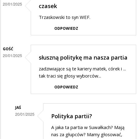
20/01/2025
syn
czasek
postkomuny
Trzaskowski to syn WEF.
ODPOWIEDZ
GOŚĆ
20/01/2025
słuszną politykę ma nasza partia
zadziwiające są te kariery matek, córek i ...
tak traci się głosy wyborców...
ODPOWIEDZ
JAŚ
20/01/2025
Polityka partii?
Dodane
A jaka ta partia w Suwałkach? Mają
przez
nas za głupców? Mamy głosować,