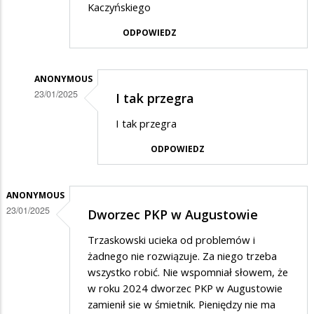
Kaczyńskiego
ODPOWIEDZ
ANONYMOUS
23/01/2025
I tak przegra
Dodane
I tak przegra
przez
ODPOWIEDZ
Hubi
w
odpowiedzi
ANONYMOUS
23/01/2025
Dworzec PKP w Augustowie
na
Tylko
Trzaskowski ucieka od problemów i
Rafał
żadnego nie rozwiązuje. Za niego trzeba
wszystko robić. Nie wspomniał słowem, że
Trzaskowski
w roku 2024 dworzec PKP w Augustowie
zamienił sie w śmietnik. Pieniędzy nie ma