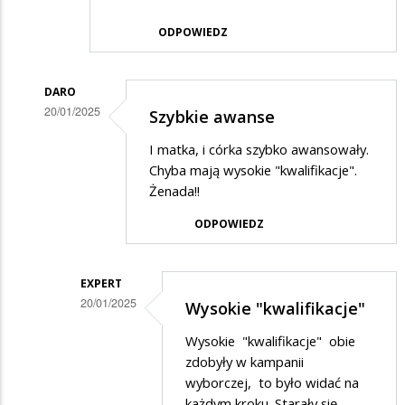
ODPOWIEDZ
DARO
20/01/2025
Szybkie awanse
Dodane
I matka, i córka szybko awansowały.
przez
Chyba mają wysokie "kwalifikacje".
NIK
Żenada!!
w
ODPOWIEDZ
odpowiedzi
na
EXPERT
Tło
20/01/2025
Wysokie "kwalifikacje"
zdjęcia
Dodane
Wysokie "kwalifikacje" obie
przez
zdobyły w kampanii
DARO
wyborczej, to było widać na
każdym kroku. Starały się