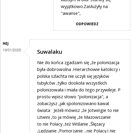
w
wyjątkowo.Zasłużyły na
odpowiedzi
"awanse",
na
ODPOWIEDZ
Szybkie
awanse
HEJ
19/01/2025
Suwalaku
Nie do końca zgadzam się ,że polonizacja
była dobrowolna .Hierarchowie katoliccy i
polska szlachta nie uczyli się języków
tubylców ,tylko dookoła wszystkich
polonizowała i miała do tego przywileje. P
prostu wpisz słowo "polonizacja", a
zobaczysz ,jak spolonizowano kawal
świata Jeżeli mówisz ,że Jotwingie to nie
Litwini ,to ja mówię ,że Mazowszanie
to nie Polacy ,też Wiślanie ,Ślęzacy
,Lędzianie ,Pomorzanie ...nie Polacy.I nie