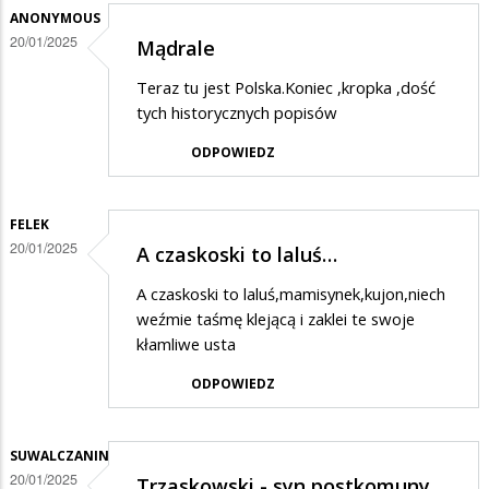
ANONYMOUS
20/01/2025
Mądrale
Teraz tu jest Polska.Koniec ,kropka ,dość
tych historycznych popisów
ODPOWIEDZ
FELEK
20/01/2025
A czaskoski to laluś…
A czaskoski to laluś,mamisynek,kujon,niech
weźmie taśmę klejącą i zaklei te swoje
kłamliwe usta
ODPOWIEDZ
SUWALCZANIN
20/01/2025
Trzaskowski - syn postkomuny