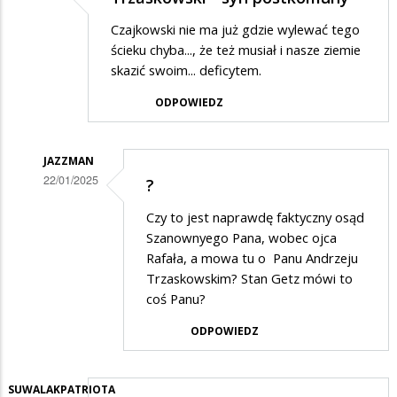
Czajkowski nie ma już gdzie wylewać tego
ścieku chyba..., że też musiał i nasze ziemie
skazić swoim... deficytem.
ODPOWIEDZ
JAZZMAN
22/01/2025
?
Dodane
Czy to jest naprawdę faktyczny osąd
przez
Szanownyego Pana, wobec ojca
Suwalczanin
Rafała, a mowa tu o Panu Andrzeju
Trzaskowskim? Stan Getz mówi to
w
coś Panu?
odpowiedzi
ODPOWIEDZ
na
Trzaskowski
-
SUWALAKPATRIOTA