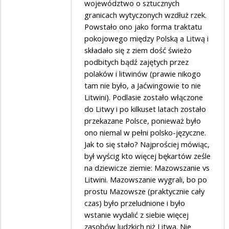
województwo o sztucznych
granicach wytyczonych wzdłuż rzek.
Powstało ono jako forma traktatu
pokojowego między Polską a Litwą i
składało się z ziem dość świeżo
podbitych bądź zajętych przez
polaków i litwinów (prawie nikogo
tam nie było, a Jaćwingowie to nie
Litwini). Podlasie zostało włączone
do Litwy i po kilkuset latach zostało
przekazane Polsce, ponieważ było
ono niemal w pełni polsko-języczne.
Jak to się stało? Najprościej mówiąc,
był wyścig kto więcej bękartów ześle
na dziewicze ziemie: Mazowszanie vs
Litwini. Mazowszanie wygrali, bo po
prostu Mazowsze (praktycznie cały
czas) było przeludnione i było
wstanie wydalić z siebie więcej
zasobów ludzkich niż Litwa. Nie