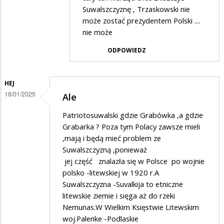
przez
Suwalszczyznę , Trzaskowski nie
SuwalakPatriota
może zostać prezydentem Polski ....
nie może
w
odpowiedzi
ODPOWIEDZ
na
??
HEJ
18/01/2025
Ale
Patriotosuwalski gdzie Grabówka ,a gdzie
Grabarka ? Poza tym Polacy zawsze mieli
,mają i będą mieć problem ze
Suwalszczyzną ,ponieważ
jej część znalazła się w Polsce po wojnie
polsko -litewskiej w 1920 r.A
Suwalszczyzna -Suvalkija to etniczne
litewskie ziemie i sięga aż do rzeki
Nemunas.W Wielkim Księstwie Litewskim
woj.Palenke -Podlaskie