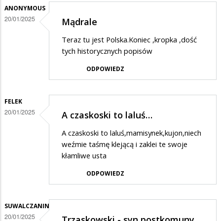
ANONYMOUS
20/01/2025
Mądrale
Teraz tu jest Polska.Koniec ,kropka ,dość
tych historycznych popisów
ODPOWIEDZ
FELEK
20/01/2025
A czaskoski to laluś…
A czaskoski to laluś,mamisynek,kujon,niech
weźmie taśmę klejącą i zaklei te swoje
kłamliwe usta
ODPOWIEDZ
SUWALCZANIN
20/01/2025
Trzaskowski - syn postkomuny