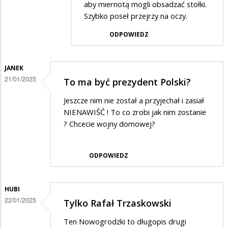
Gość
aby miernotą mogli obsadzać stołki.
Szybko poseł przejrzy na oczy.
w
odpowiedzi
ODPOWIEDZ
na
słuszną
JANEK
politykę
21/01/2025
To ma być prezydent Polski?
ma
Jeszcze nim nie został a przyjechał i zasiał
nasza
NIENAWIŚĆ ! To co zrobi jak nim zostanie
partia
? Chcecie wojny domowej?
ODPOWIEDZ
HUBI
22/01/2025
Tylko Rafał Trzaskowski
Ten Nowogrodzki to długopis drugi