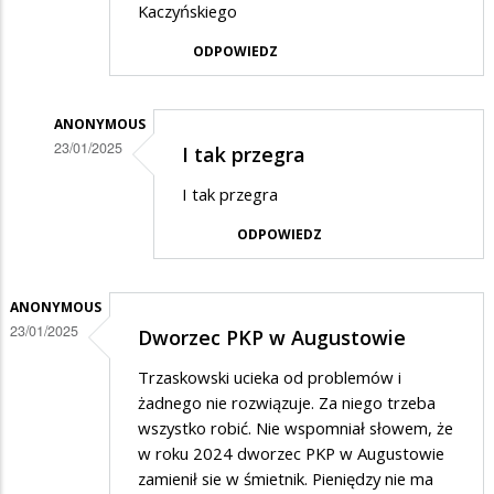
Kaczyńskiego
ODPOWIEDZ
ANONYMOUS
23/01/2025
I tak przegra
Dodane
I tak przegra
przez
ODPOWIEDZ
Hubi
w
odpowiedzi
ANONYMOUS
23/01/2025
Dworzec PKP w Augustowie
na
Tylko
Trzaskowski ucieka od problemów i
Rafał
żadnego nie rozwiązuje. Za niego trzeba
wszystko robić. Nie wspomniał słowem, że
Trzaskowski
w roku 2024 dworzec PKP w Augustowie
zamienił sie w śmietnik. Pieniędzy nie ma