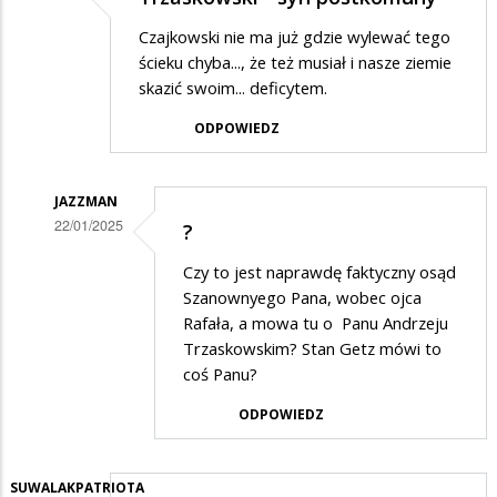
Czajkowski nie ma już gdzie wylewać tego
ścieku chyba..., że też musiał i nasze ziemie
skazić swoim... deficytem.
ODPOWIEDZ
JAZZMAN
22/01/2025
?
Dodane
Czy to jest naprawdę faktyczny osąd
przez
Szanownyego Pana, wobec ojca
Suwalczanin
Rafała, a mowa tu o Panu Andrzeju
Trzaskowskim? Stan Getz mówi to
w
coś Panu?
odpowiedzi
ODPOWIEDZ
na
Trzaskowski
-
SUWALAKPATRIOTA