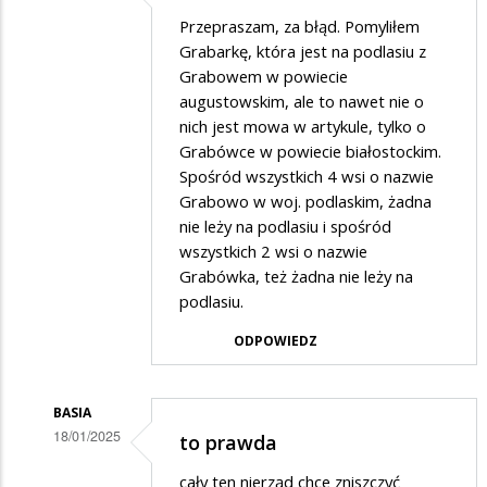
Dodane
Przepraszam, za błąd. Pomyliłem
przez
Grabarkę, która jest na podlasiu z
SuwalakPatriota
Grabowem w powiecie
augustowskim, ale to nawet nie o
w
nich jest mowa w artykule, tylko o
odpowiedzi
Grabówce w powiecie białostockim.
na
Spośród wszystkich 4 wsi o nazwie
??
Grabowo w woj. podlaskim, żadna
nie leży na podlasiu i spośród
wszystkich 2 wsi o nazwie
Grabówka, też żadna nie leży na
podlasiu.
ODPOWIEDZ
BASIA
18/01/2025
to prawda
Dodane
cały ten nierząd chce zniszczyć