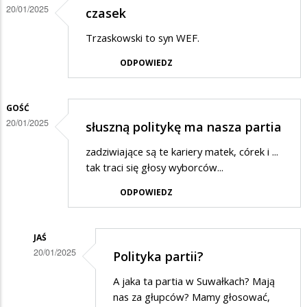
20/01/2025
syn
czasek
postkomuny
Trzaskowski to syn WEF.
ODPOWIEDZ
GOŚĆ
20/01/2025
słuszną politykę ma nasza partia
zadziwiające są te kariery matek, córek i ...
tak traci się głosy wyborców...
ODPOWIEDZ
JAŚ
20/01/2025
Polityka partii?
Dodane
A jaka ta partia w Suwałkach? Mają
przez
nas za głupców? Mamy głosować,