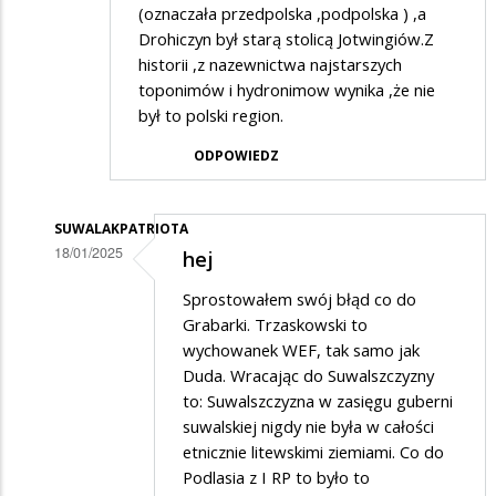
(oznaczała przedpolska ,podpolska ) ,a
Drohiczyn był starą stolicą Jotwingiów.Z
historii ,z nazewnictwa najstarszych
toponimów i hydronimow wynika ,że nie
był to polski region.
ODPOWIEDZ
SUWALAKPATRIOTA
18/01/2025
hej
Dodane
Sprostowałem swój błąd co do
przez
Grabarki. Trzaskowski to
Hej
wychowanek WEF, tak samo jak
Duda. Wracając do Suwalszczyzny
w
to: Suwalszczyzna w zasięgu guberni
odpowiedzi
suwalskiej nigdy nie była w całości
na
etnicznie litewskimi ziemiami. Co do
Ale
Podlasia z I RP to było to