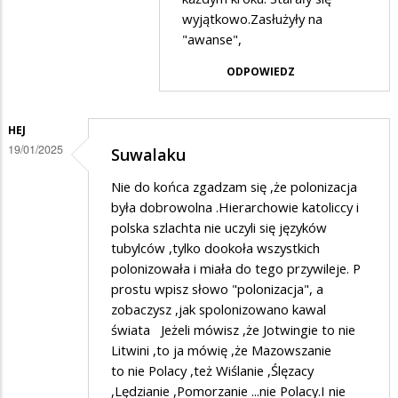
w
wyjątkowo.Zasłużyły na
odpowiedzi
"awanse",
na
ODPOWIEDZ
Szybkie
awanse
HEJ
19/01/2025
Suwalaku
Nie do końca zgadzam się ,że polonizacja
była dobrowolna .Hierarchowie katoliccy i
polska szlachta nie uczyli się języków
tubylców ,tylko dookoła wszystkich
polonizowała i miała do tego przywileje. P
prostu wpisz słowo "polonizacja", a
zobaczysz ,jak spolonizowano kawal
świata Jeżeli mówisz ,że Jotwingie to nie
Litwini ,to ja mówię ,że Mazowszanie
to nie Polacy ,też Wiślanie ,Ślęzacy
,Lędzianie ,Pomorzanie ...nie Polacy.I nie