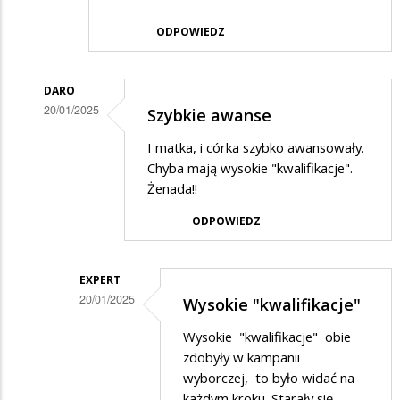
ODPOWIEDZ
DARO
20/01/2025
Szybkie awanse
Dodane
I matka, i córka szybko awansowały.
przez
Chyba mają wysokie "kwalifikacje".
NIK
Żenada!!
w
ODPOWIEDZ
odpowiedzi
na
EXPERT
Tło
20/01/2025
Wysokie "kwalifikacje"
zdjęcia
Dodane
Wysokie "kwalifikacje" obie
przez
zdobyły w kampanii
DARO
wyborczej, to było widać na
każdym kroku. Starały się