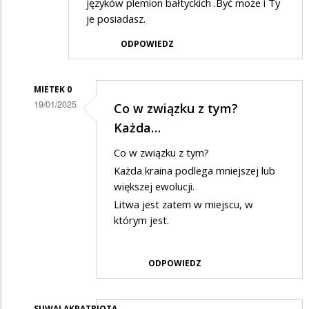
języków plemion bałtyckich .Być może i Ty
je posiadasz.
ODPOWIEDZ
MIETEK 0
19/01/2025
Co w związku z tym?
Dodane
Każda…
przez
Co w związku z tym?
Hej
Każda kraina podlega mniejszej lub
w
większej ewolucji.
odpowiedzi
Litwa jest zatem w miejscu, w
którym jest.
na
Suwalaku
ODPOWIEDZ
SUWALAKPATRIOTA