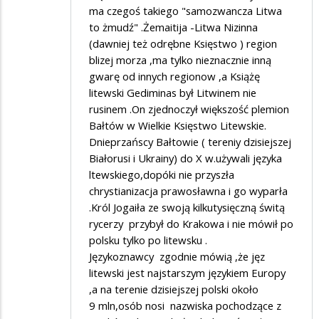
ma czegoś takiego "samozwancza Litwa
to żmudź" .Żemaitija -Litwa Nizinna
(dawniej też odrębne Księstwo ) region
blizej morza ,ma tylko nieznacznie inną
gwarę od innych regionow ,a Książę
litewski Gediminas był Litwinem nie
rusinem .On zjednoczył większość plemion
Bałtów w Wielkie Księstwo Litewskie.
Dnieprzańscy Bałtowie ( tereniy dzisiejszej
Białorusi i Ukrainy) do X w.używali języka
ltewskiego,dopóki nie przyszła
chrystianizacja prawosławna i go wyparła
.Król Jogaiła ze swoją kilkutysięczną świtą
rycerzy przybył do Krakowa i nie mówił po
polsku tylko po litewsku .
Językoznawcy zgodnie mówią ,że jęz
litewski jest najstarszym językiem Europy
,a na terenie dzisiejszej polski około
9 mln,osób nosi nazwiska pochodzące z