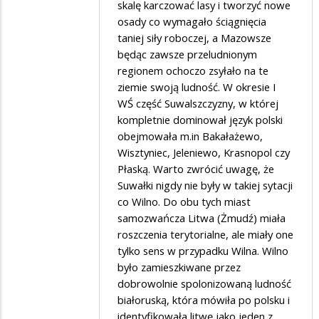
skalę karczować lasy i tworzyć nowe
osady co wymagało ściągnięcia
taniej siły roboczej, a Mazowsze
będąc zawsze przeludnionym
regionem ochoczo zsyłało na te
ziemie swoją ludność. W okresie I
WŚ część Suwalszczyzny, w której
kompletnie dominował język polski
obejmowała m.in Bakałażewo,
Wisztyniec, Jeleniewo, Krasnopol czy
Płaską. Warto zwrócić uwagę, że
Suwałki nigdy nie były w takiej sytacji
co Wilno. Do obu tych miast
samozwańcza Litwa (Żmudź) miała
roszczenia terytorialne, ale miały one
tylko sens w przypadku Wilna. Wilno
było zamieszkiwane przez
dobrowolnie spolonizowaną ludność
białoruską, która mówiła po polsku i
identyfikowała litwę jako jeden z