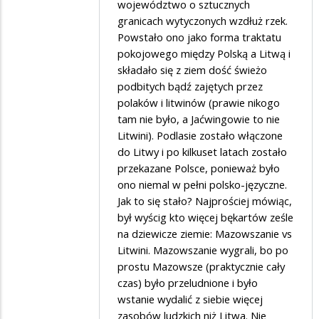
województwo o sztucznych
granicach wytyczonych wzdłuż rzek.
Powstało ono jako forma traktatu
pokojowego między Polską a Litwą i
składało się z ziem dość świeżo
podbitych bądź zajętych przez
polaków i litwinów (prawie nikogo
tam nie było, a Jaćwingowie to nie
Litwini). Podlasie zostało włączone
do Litwy i po kilkuset latach zostało
przekazane Polsce, ponieważ było
ono niemal w pełni polsko-języczne.
Jak to się stało? Najprościej mówiąc,
był wyścig kto więcej bękartów ześle
na dziewicze ziemie: Mazowszanie vs
Litwini. Mazowszanie wygrali, bo po
prostu Mazowsze (praktycznie cały
czas) było przeludnione i było
wstanie wydalić z siebie więcej
zasobów ludzkich niż Litwa. Nie