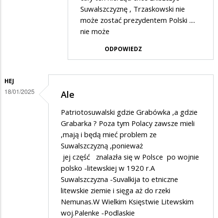
przez
Suwalszczyznę , Trzaskowski nie
SuwalakPatriota
może zostać prezydentem Polski ....
nie może
w
odpowiedzi
ODPOWIEDZ
na
??
HEJ
18/01/2025
Ale
Patriotosuwalski gdzie Grabówka ,a gdzie
Grabarka ? Poza tym Polacy zawsze mieli
,mają i będą mieć problem ze
Suwalszczyzną ,ponieważ
jej część znalazła się w Polsce po wojnie
polsko -litewskiej w 1920 r.A
Suwalszczyzna -Suvalkija to etniczne
litewskie ziemie i sięga aż do rzeki
Nemunas.W Wielkim Księstwie Litewskim
woj.Palenke -Podlaskie