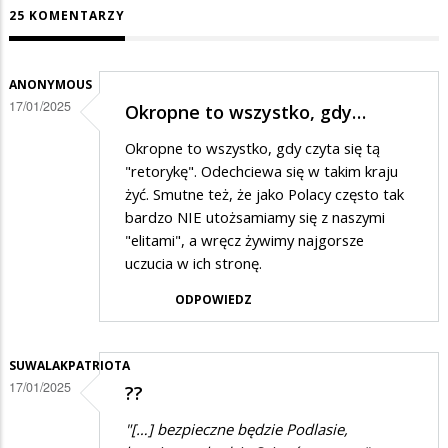
25 KOMENTARZY
ANONYMOUS
17/01/2025
Okropne to wszystko, gdy…
Okropne to wszystko, gdy czyta się tą
"retorykę". Odechciewa się w takim kraju
żyć. Smutne też, że jako Polacy często tak
bardzo NIE utożsamiamy się z naszymi
"elitami", a wręcz żywimy najgorsze
uczucia w ich stronę.
ODPOWIEDZ
SUWALAKPATRIOTA
17/01/2025
??
"[…] bezpieczne będzie Podlasie,