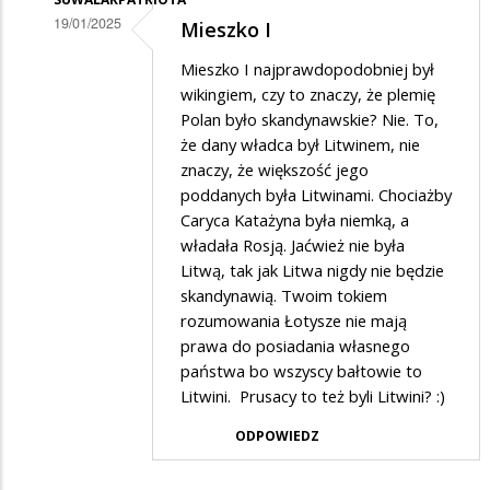
19/01/2025
Mieszko I
Dodane
Mieszko I najprawdopodobniej był
przez
wikingiem, czy to znaczy, że plemię
Hej
Polan było skandynawskie? Nie. To,
że dany władca był Litwinem, nie
w
znaczy, że większość jego
odpowiedzi
poddanych była Litwinami. Chociażby
na
Caryca Katażyna była niemką, a
Suwalaku
władała Rosją. Jaćwież nie była
Litwą, tak jak Litwa nigdy nie będzie
skandynawią. Twoim tokiem
rozumowania Łotysze nie mają
prawa do posiadania własnego
państwa bo wszyscy bałtowie to
Litwini. Prusacy to też byli Litwini? :)
ODPOWIEDZ