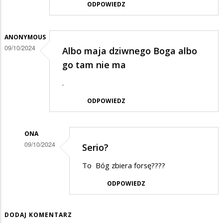
ODPOWIEDZ
ANONYMOUS
09/10/2024
Albo maja dziwnego Boga albo
go tam nie ma
.
ODPOWIEDZ
ONA
09/10/2024
Serio?
Dodane
To Bóg zbiera forsę????
przez
ODPOWIEDZ
Anonymous
w
DODAJ KOMENTARZ
odpowiedzi