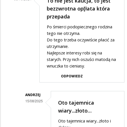
To nie jest kaucja, to jest
Dodane
bezzwrotna op[łata która
przez
przepada
Anonymous
Po śmierci podopiecznego rodzina
w
tego nie otrzyma.
odpowiedzi
Do tego trzeba oczywiście płacić za
utrzymanie.
na
Najlepsze interesy robi się na
Kaucja
starych. Przy nich oszuści matodą na
3
wnuczka to cieniasy.
tys
ODPOWIEDZ
zł
za
ANDRZEJ
1
15/08/2025
Oto tajemnica
metr
Dodane
wiary...złoto…
kwadratowy
przez
Oto tajemnica wiary...złoto i
Andrzej