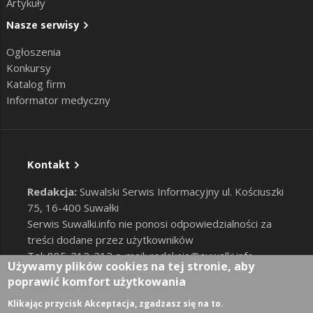
Artykuły
Nasze serwisy
Ogłoszenia
Konkursy
Katalog firm
Informator medyczny
Kontakt
Redakcja:
Suwalski Serwis Informacyjny ul. Kościuszki
75, 16-400 Suwałki
Serwis Suwalki.info nie ponosi odpowiedzialności za
treści dodane przez użytkowników
Tel: 885-212-212 e-mail:
redakcja@suwalki.info
,
Używamy plików cookies na tej stronie, aby
reklama@suwalki.info
poprawić komfort użytkowania
RODO
|
Cookies
Zaloguj
Klikając przycisk Akceptacja, zgadzasz się na to.
User account menu