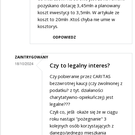
pozyskano dotację 3,45mln a planowany
koszt inwestycji to 3,5mln. W artykule ze
koszt to 20mln .Ktoś chyba nie umie w
kosztorys.
ODPOWIEDZ
ZAINTRYGOWANY
18/10/2024
Czy to legalny interes?
Dodane
Czy pobieranie przez CARITAS
przez
bezzwrotnej kaucji (czy zwolnionej z
zuezuo
podatku? z tyt. działaności
charytatywno-opiekuńczej) jest
w
legalne???
odpowiedzi
Czyli co, jeśli okaże się że w ciągu
na
roku nastąpi "pożegnanie" 3
To
kolejnych osób korzystających z
danego/jednego mieszkania
legalne?