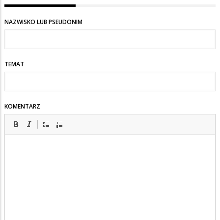
na
Albo
NAZWISKO LUB PSEUDONIM
maja
dziwnego
Boga
TEMAT
albo
go
KOMENTARZ
tam
nie
ma