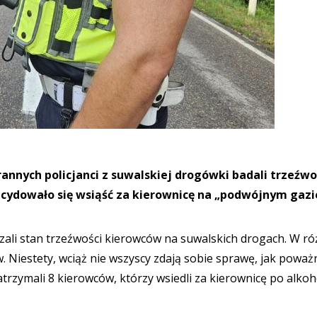
rannych policjanci z suwalskiej drogówki badali trzeźwo
cydowało się wsiąść za kierownicę na „podwójnym gazi
dzali stan trzeźwości kierowców na suwalskich drogach. W r
Niestety, wciąż nie wszyscy zdają sobie sprawę, jak powa
atrzymali 8 kierowców, którzy wsiedli za kierownicę po alko