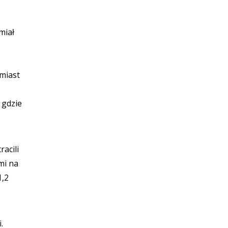
miał
,
miast
 gdzie
acili
mi na
1,2
.