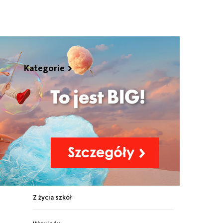
hare
Kategorie
Z życia miasta
Sport
Kultura
Wiadomości z regionu
Z życia szkół