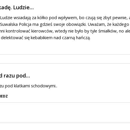
kadę. Ludzie…
 Ludzie wsiadają za kółko pod wpływem, bo czują się zbyt pewnie, 
a Suwalska Policja ma gdzieś swoje obowiązki. Uważam, że każdego
ni kontrolować kierowców, wtedy nie było by tyle śmiałków, no al
delektować się kebabikiem nad czarną hańczą.
od razu pod…
azu pod klatkami schodowymi..
IEDZ