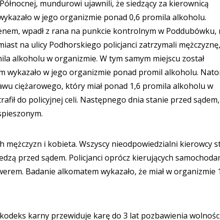
 Północnej, mundurowi ujawnili, że siedzący za kierownicą
wykazało w jego organizmie ponad 0,6 promila alkoholu.
enem, wpadł z rana na punkcie kontrolnym w Poddubówku, 
iast na ulicy Podhorskiego policjanci zatrzymali mężczyznę
omila alkoholu w organizmie. W tym samym miejscu został
m wykazało w jego organizmie ponad promil alkoholu. Nato
awu ciężarowego, który miał ponad 1,6 promila alkoholu w
rafił do policyjnej celi. Następnego dnia stanie przed sądem,
spieszonym.
h mężczyzn i kobieta. Wszyscy nieodpowiedzialni kierowcy str
edzą przed sądem. Policjanci oprócz kierujących samochoda
owerem. Badanie alkomatem wykazało, że miał w organizmie 
kodeks karny przewiduje karę do 3 lat pozbawienia wolności