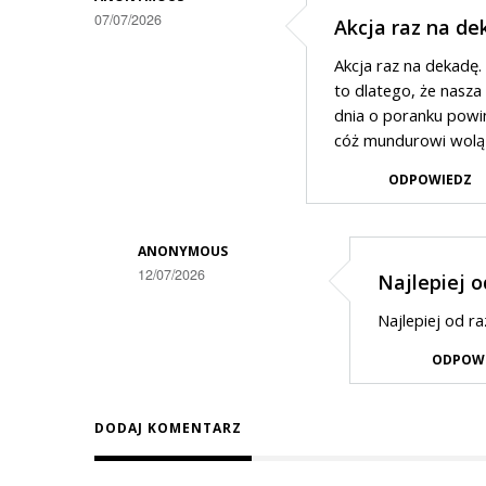
07/07/2026
Akcja raz na de
Akcja raz na dekadę.
to dlatego, że nasz
dnia o poranku powin
cóż mundurowi wolą 
ODPOWIEDZ
ANONYMOUS
12/07/2026
Najlepiej 
Dodane
Najlepiej od r
przez
ODPOW
Anonymous
w
DODAJ KOMENTARZ
odpowiedzi
na