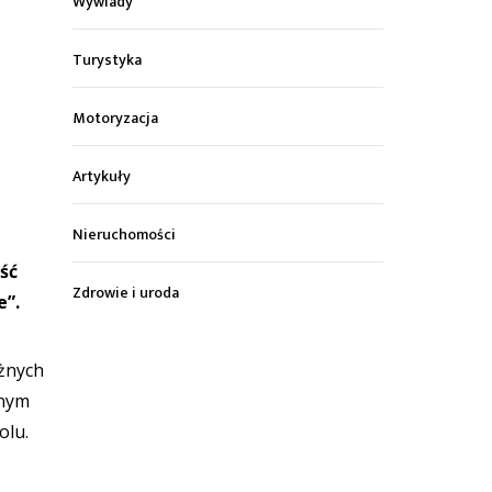
Wywiady
Turystyka
Motoryzacja
Artykuły
Nieruchomości
ść
Zdrowie i uroda
e”.
óżnych
żnym
holu.