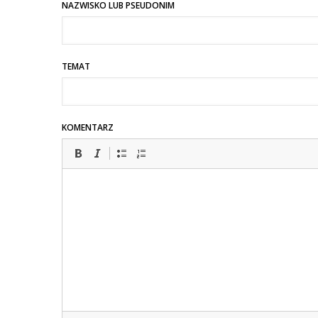
Akcja
NAZWISKO LUB PSEUDONIM
raz
na
dekadę.
TEMAT
Ludzie…
KOMENTARZ