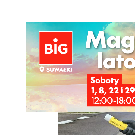
Strona główna
/
Wiadomości
/
Motoryzacja
/
Wpadło 8 k
Ścieżka
nawigacyjna
/
MOTORYZACJA
07/07/2026
3 Komentarzy
Wpadło 8 kierowców pod wpływem alko