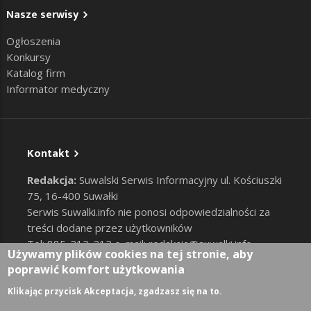
Nasze serwisy
Ogłoszenia
Konkursy
Katalog firm
Informator medyczny
Kontakt
Redakcja:
Suwalski Serwis Informacyjny ul. Kościuszki
75, 16-400 Suwałki
Serwis Suwalki.info nie ponosi odpowiedzialności za
treści dodane przez użytkowników
Tel: 885-212-212 e-mail:
redakcja@suwalki.info
,
Używamy plików cookies na tej stronie, aby
reklama@suwalki.info
poprawić komfort użytkowania
RODO
|
Cookies
Zaloguj
Klikając przycisk Akceptacja, zgadzasz się na to.
User account menu