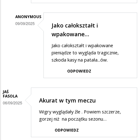
ANONYMOUS
09/09/2025
Jako całokształt i
Dodane
wpakowane…
przez
Jako całokształt i wpakowane
Anonymous
pieniądze to wygląda tragicznie,
w
szkoda kasy na patała...ów.
odpowiedzi
ODPOWIEDZ
na
Dobrze
JAŚ
jest
FASOLA
Akurat w tym meczu
06/09/2025
Wigry wyglądały źle . Powiem szczerze,
gorzej niż na początku sezonu…
ODPOWIEDZ