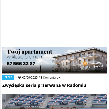
Strona główna
/
Wiadomości
/
Sport
/
Ścieżka
Zwycięska seria przerwana w Radomiu
nawigacyjna
Facebook
Pinterest
Tumblr
Reddit
Share
0
/
SPORT
05/09/2025
3 Komentarzy
Zwycięska seria przerwana w Radomiu