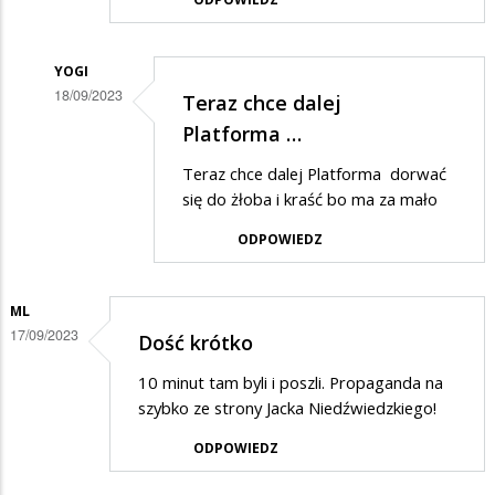
YOGI
18/09/2023
Teraz chce dalej
Dodane
Platforma …
przez
Teraz chce dalej Platforma dorwać
Anonymous
się do żłoba i kraść bo ma za mało
w
ODPOWIEDZ
odpowiedzi
na
ML
POpiski
17/09/2023
Dość krótko
10 minut tam byli i poszli. Propaganda na
szybko ze strony Jacka Niedźwiedzkiego!
ODPOWIEDZ