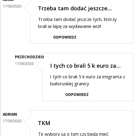
17/09/2023
Trzeba tam dodać jeszcze…
Trzeba tam dodać jeszcze tych, którzy
brali w łapę za wydawanie wiz!!
ODPOWIEDZ
PRZECHODZIEŃ
17/09/2023
I tych co brali 5 k euro za…
Dodane
I tych co brali 5 k euro za imigranta z
przez
białoruskiej granicy
Adam
ODPOWIEDZ
w
odpowiedzi
ADRIAN
na
17/09/2023
TKM
Trzeba
tam
Te wybory są o tym czy będą mieć