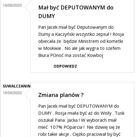
19/09/2023
Mał być DEPUTOWANYM do
DUMY
Pan Jacek miał być Deputowanym do
Dumy a Kaczyński wszystko zepsuł ! Rosja
obiecała że będzie Ministrem od kometki
w Moskwie . No ale jak wygra to szefem
Biura POnoć ma zostać Kowboj
ODPOWIEDZ
SUWALCZANIN
19/09/2023
Zmiana planów ?
Pan Jacek miał być DEPUTOWANYM do
DUMY . Rosja miała być aż do Wisły . Tusk
oszukał Pana Jacka ! W wyborach miał
mieć 107% POparcia ! Nie dziwię się że
robi takie akcje . Ciężko pracował by być