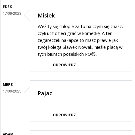
EDEK
17/09/2023
Misiek
Weź ty się chłopie za to na czym się znasz,
czyli ucz dzieci grać w kometkę. A ten
zegareczek na łapce to masz prawie jak
twój kolega Sławek Nowak, nieźle płacą w
tych biurach poselskich PO😉.
ODPOWIEDZ
MERS
17/09/2023
Pajac
.
ODPOWIEDZ
ADAM