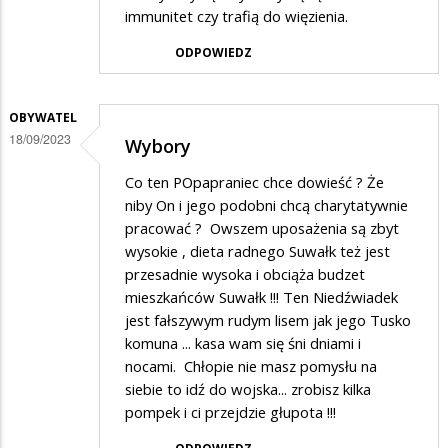
immunitet czy trafią do więzienia.
dodać
jeszcze…
ODPOWIEDZ
OBYWATEL
18/09/2023
Wybory
Co ten POpapraniec chce dowieść ? Że
niby On i jego podobni chcą charytatywnie
pracować ? Owszem uposażenia są zbyt
wysokie , dieta radnego Suwałk też jest
przesadnie wysoka i obciąża budzet
mieszkańców Suwałk !!! Ten Niedźwiadek
jest fałszywym rudym lisem jak jego Tusko
komuna ... kasa wam się śni dniami i
nocami. Chłopie nie masz pomysłu na
siebie to idź do wojska... zrobisz kilka
pompek i ci przejdzie głupota !!!