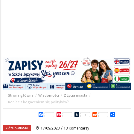
Strona główna
/
Wiadomości
/
Z życia miasta
/
Ścieżka
Koniec z bogaceniem się polityków?
nawigacyjna
Facebook
Pinterest
Tumblr
Reddit
Share
0
/
Z ŻYCIA MIASTA
17/09/2023
13 Komentarzy