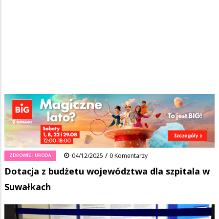
Strona główna
/
Wiadomości
/
Zdrowie i uroda
/
Ścieżka
Dotacja z budżetu województwa dla szpitala w Suwałkach
nawigacyjna
Facebook
Pinterest
Tumblr
Reddit
Share
0
/
ZDROWIE I URODA
04/12/2025
0 Komentarzy
Dotacja z budżetu województwa dla szpitala w
Suwałkach