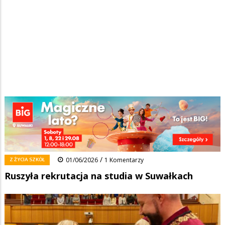
Strona główna
/
Wiadomości
/
Z życia szkół
/
Ścieżka
Ruszyła rekrutacja na studia w Suwałkach
nawigacyjna
Facebook
Pinterest
Tumblr
Reddit
Share
0
/
Z ŻYCIA SZKÓŁ
01/06/2026
1 Komentarzy
Ruszyła rekrutacja na studia w Suwałkach