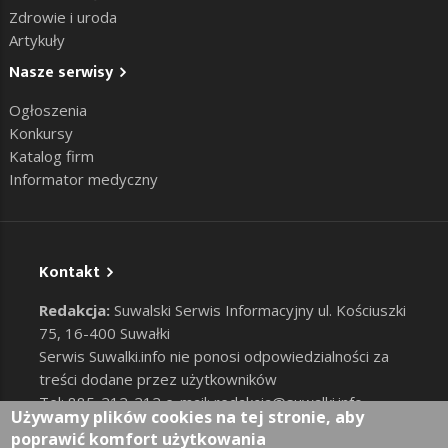
Zdrowie i uroda
Artykuły
Nasze serwisy
Ogłoszenia
Konkursy
Katalog firm
Informator medyczny
Kontakt
Redakcja:
Suwalski Serwis Informacyjny ul. Kościuszki
75, 16-400 Suwałki
Serwis Suwalki.info nie ponosi odpowiedzialności za
treści dodane przez użytkowników
Tel: 885-212-212 e-mail:
redakcja@suwalki.info
,
Używamy plików cookies na tej stronie, aby
reklama@suwalki.info
poprawić komfort użytkowania