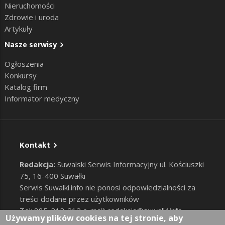
Nieruchomości
Zdrowie i uroda
Artykuły
Nasze serwisy
Ogłoszenia
Konkursy
Katalog firm
Informator medyczny
Kontakt
Redakcja:
Suwalski Serwis Informacyjny ul. Kościuszki
75, 16-400 Suwałki
Serwis Suwalki.info nie ponosi odpowiedzialności za
treści dodane przez użytkowników
Tel: 885-212-212 e-mail:
redakcja@suwalki.info
,
Używamy plików cookies na tej stronie, aby
reklama@suwalki.info