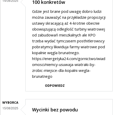
14/08/2025
100 konkretów
Gdzie jest brane pod uwagę dobro ludzi
można zauważyć na przykładzie propozycji
ustawy skracającą aż 4-krotnie obecnie
obowiązującą odległość turbiny wiatrowej
od zabudowań mieszkalnych ale KPO
trzeba wydać tymczasem posthitlerowscy
pobratymcy likwiduja farmy wiatrowe pod
kopalnie węgla brunatnego.
https://energetyka24.com/gornictwo/wiad
omosci/niemcy-usuwaja-wiatraki-by-
zrobic-miejsce-dla-kopalni-wegla-
brunatnego
ODPOWIEDZ
WYBORCA
15/08/2025
Wycinki bez powodu