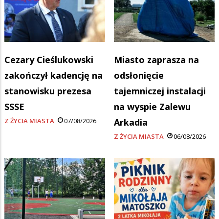
Cezary Cieślukowski
Miasto zaprasza na
zakończył kadencję na
odsłonięcie
stanowisku prezesa
tajemniczej instalacji
SSSE
na wyspie Zalewu
Z ŻYCIA MIASTA
07/08/2026
Arkadia
Z ŻYCIA MIASTA
06/08/2026