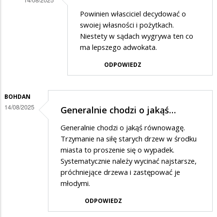
Dodane
Powinien własciciel decydować o
swoiej własności i pożytkach.
przez
Niestety w sądach wygrywa ten co
Fafik
ma lepszego adwokata.
w
ODPOWIEDZ
odpowiedzi
na
BOHDAN
Cóż....
14/08/2025
Generalnie chodzi o jakąś…
Generalnie chodzi o jakąś równowagę.
Trzymanie na siłę starych drzew w środku
miasta to proszenie się o wypadek.
Systematycznie należy wycinać najstarsze,
próchniejące drzewa i zastępować je
młodymi.
ODPOWIEDZ