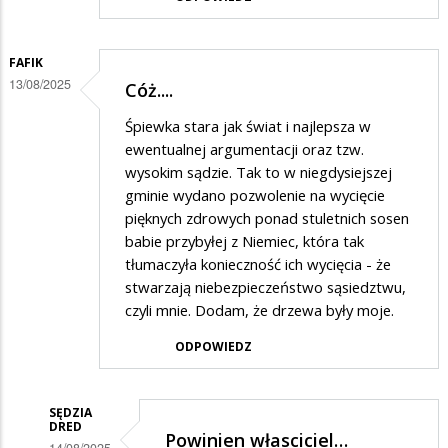
FAFIK
13/08/2025
Cóż....
Śpiewka stara jak świat i najlepsza w
ewentualnej argumentacji oraz tzw.
wysokim sądzie. Tak to w niegdysiejszej
gminie wydano pozwolenie na wycięcie
pięknych zdrowych ponad stuletnich sosen
babie przybyłej z Niemiec, która tak
tłumaczyła konieczność ich wycięcia - że
stwarzają niebezpieczeństwo sąsiedztwu,
czyli mnie. Dodam, że drzewa były moje.
ODPOWIEDZ
SĘDZIA
DRED
Powinien własciciel…
14/08/2025