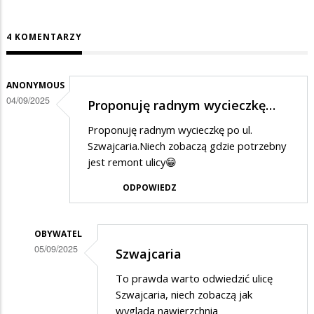
4 KOMENTARZY
ANONYMOUS
04/09/2025
Proponuję radnym wycieczkę…
Proponuję radnym wycieczkę po ul.
Szwajcaria.Niech zobaczą gdzie potrzebny
jest remont ulicy😁
ODPOWIEDZ
OBYWATEL
05/09/2025
Szwajcaria
Dodane
To prawda warto odwiedzić ulicę
przez
Szwajcaria, niech zobaczą jak
Anonymous
wygląda nawierzchnia