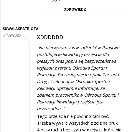
w
ODPOWIEDZ
odpowiedzi
na
SUWALAKPATRIOTA
Proponuję
04/09/2025
XDDDDDD
radnym
"Na pierwszym z ww. odcinków Państwo
wycieczkę…
postulujecie likwidację przejścia dla
pieszych oraz poprawę bezpieczeństwa
wyjazdu z terenu Ośrodka Sportu i
Rekreacji. Po zasięgnięciu opinii Zarządu
Dróg i Zieleni oraz Ośrodka Sportu i
Rekreacji uprzejmie informuję, że
zdaniem pracowników Ośrodka Sportu i
Rekreacji likwidacja przejścia jest
bezzasadna. "
Tego przejścia nie powinno tam być.
Trzeba wywalić wszystkich z zdiz na bruk.
4 pasy ruchu bez azylu w miejscu, które nie