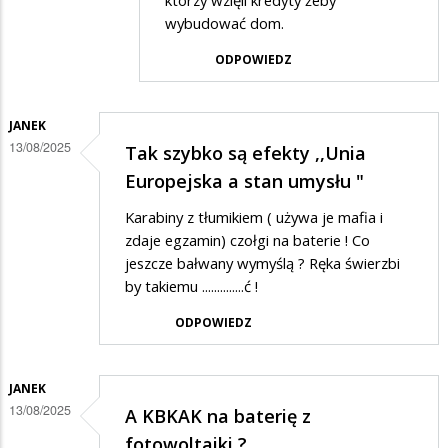
którzy wzięli kredyty żeby
wybudować dom.
ODPOWIEDZ
JANEK
13/08/2025
Tak szybko są efekty ,,Unia
Europejska a stan umysłu "
Karabiny z tłumikiem ( używa je mafia i
zdaje egzamin) czołgi na baterie ! Co
jeszcze bałwany wymyślą ? Ręka świerzbi
by takiemu ..............ć !
ODPOWIEDZ
JANEK
13/08/2025
A KBKAK na baterię z
fotowoltaiki ?