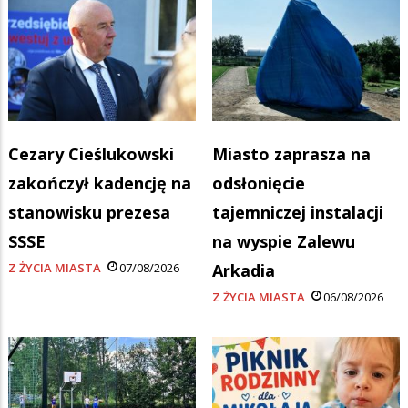
Cezary Cieślukowski
Miasto zaprasza na
zakończył kadencję na
odsłonięcie
stanowisku prezesa
tajemniczej instalacji
SSSE
na wyspie Zalewu
Z ŻYCIA MIASTA
07/08/2026
Arkadia
Z ŻYCIA MIASTA
06/08/2026