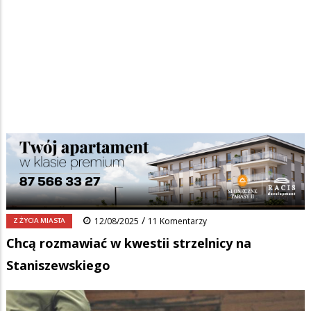
Strona główna
/
Wiadomości
/
Z życia miasta
/
Ścieżka
Chcą rozmawiać w kwestii strzelnicy na Staniszewskiego
nawigacyjna
Facebook
Pinterest
Tumblr
Reddit
Share
0
/
Z ŻYCIA MIASTA
12/08/2025
11 Komentarzy
Chcą rozmawiać w kwestii strzelnicy na
Staniszewskiego