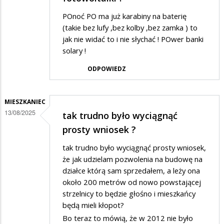
POnoć PO ma już karabiny na baterię
(takie bez lufy ,bez kolby ,bez zamka ) to
jak nie widać to i nie słychać ! POwer banki
solary !
ODPOWIEDZ
MIESZKANIEC
13/08/2025
tak trudno było wyciągnąć
prosty wniosek ?
tak trudno było wyciągnąć prosty wniosek,
że jak udzielam pozwolenia na budowę na
działce którą sam sprzedałem, a leży ona
około 200 metrów od nowo powstającej
strzelnicy to będzie głośno i mieszkańcy
będą mieli kłopot?
Bo teraz to mówią, że w 2012 nie było