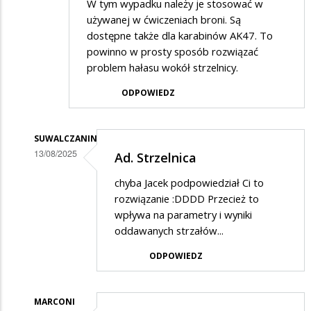
W tym wypadku należy je stosować w
używanej w ćwiczeniach broni. Są
dostępne także dla karabinów AK47. To
powinno w prosty sposób rozwiązać
problem hałasu wokół strzelnicy.
ODPOWIEDZ
SUWALCZANIN
13/08/2025
Ad. Strzelnica
Dodane
chyba Jacek podpowiedział Ci to
przez
rozwiązanie :DDDD Przecież to
Bogdan
wpływa na parametry i wyniki
oddawanych strzałów...
w
odpowiedzi
ODPOWIEDZ
na
STRZELNICA
MARCONI