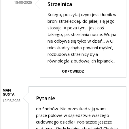
18/08/2025
Strzelnica
Dodane
Kolego, poczytaj czym jest tłumik w
przez
broni strzeleckiej, do jakiej się jego
Bogdan
stosuje. A poza tym, jest coś
takiego, jak strzelania nocne. Wojna
w
nie odbywa się tylko w dzień... A Ci
odpowiedzi
mieszkańcy chyba powinni myśleć,
na
rozbudowa strzelnicy była
STRZELNICA
równoległa z budową ich lepianek...
ODPOWIEDZ
MAN
GUSTA
Pytanie
12/08/2025
do Snobów. Nie przeszkadzają wam
prace polowe w sąsiedztwie waszego
cudownego osiedla? Popłaczcie jeszcze
nad tym... Kiedy kolejne strzelanie? Chętnie