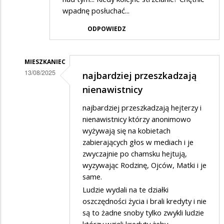
wpadnę posłuchać...
ODPOWIEDZ
MIESZKANIEC
13/08/2025
najbardziej przeszkadzają
Dodane
nienawistnicy
przez
najbardziej przeszkadzają hejterzy i
Man
nienawistnicy którzy anonimowo
Gusta
wyżywają się na kobietach
zabierających głos w mediach i je
w
zwyczajnie po chamsku hejtują,
odpowiedzi
wyzywając Rodzinę, Ojców, Matki i je
na
same.
Pytanie
Ludzie wydali na te działki
oszczędności życia i brali kredyty i nie
są to żadne snoby tylko zwykli ludzie