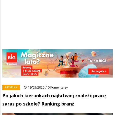
Strona główna
/
Wiadomości
/
Artykuły
/
Ścieżka
Po jakich kierunkach najłatwiej znaleźć pracę zaraz po szkole?
Ranking branż
nawigacyjna
Facebook
Pinterest
Tumblr
Reddit
Share
0
/
ARTYKUŁY
19/05/2026
0 Komentarzy
Po jakich kierunkach najłatwiej znaleźć pracę
zaraz po szkole? Ranking branż