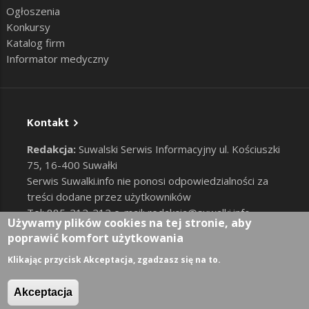
Ogłoszenia
Konkursy
Katalog firm
Informator medyczny
Kontakt
Redakcja:
Suwalski Serwis Informacyjny ul. Kościuszki
75, 16-400 Suwałki
Serwis Suwalki.info nie ponosi odpowiedzialności za
treści dodane przez użytkowników
Tel: 885-212-212 e-mail:
redakcja@suwalki.info
,
Używamy plików cookies na tej stronie, aby
reklama@suwalki.info
poprawić komfort użytkowania
RODO
|
Cookies
Zaloguj
Klikając przycisk Akceptacja, zgadzasz się na to.
User account menu
Akceptacja