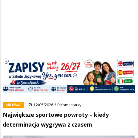
Strona główna
/
Wiadomości
/
Artykuły
/
Ścieżka
Największe sportowe powroty – kiedy determinacja wygrywa z
czasem
nawigacyjna
Facebook
Pinterest
Tumblr
Reddit
Share
0
/
ARTYKUŁY
12/05/2026
0 Komentarzy
Największe sportowe powroty – kiedy
determinacja wygrywa z czasem