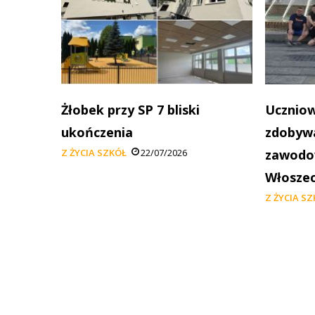
Żłobek przy SP 7 bliski
Uczniow
ukończenia
zdobywa
Z ŻYCIA SZKÓŁ
22/07/2026
zawodow
Włosze
Z ŻYCIA S