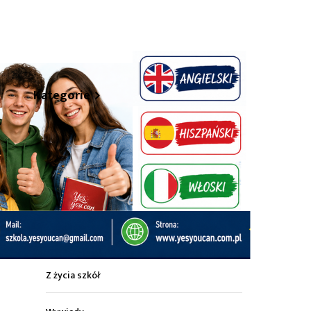
hare
Kategorie
Z życia miasta
Sport
Kultura
Wiadomości z regionu
Z życia szkół