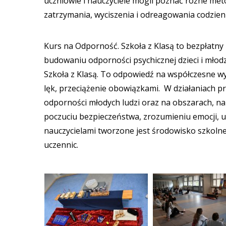
uczniowie i nauczyciele mogli poznać różne metod
zatrzymania, wyciszenia i odreagowania codzie
Kurs na Odporność. Szkoła z Klasą to bezpłat
budowaniu odporności psychicznej dzieci i młod
Szkoła z Klasą. To odpowiedź na współczesne wy
lęk, przeciążenie obowiązkami. W działaniach 
odporności młodych ludzi oraz na obszarach, na 
poczuciu bezpieczeństwa, zrozumieniu emocji, u
nauczycielami tworzone jest środowisko szkolne
uczennic.