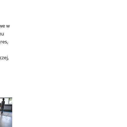
owe w
mu
res,
czej,