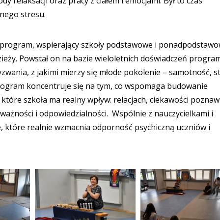
y relaksacji oraz pracy z ciałem i emocjami. Był to czas
nnego stresu.
ny program, wspierający szkoły podstawowe i ponadpodstaw
zieży. Powstał on na bazie wieloletnich doświadczeń progra
zwania, z jakimi mierzy się młode pokolenie – samotność, st
program koncentruje się na tym, co wspomaga budowanie
które szkoła ma realny wpływ: relacjach, ciekawości poznaw
ważności i odpowiedzialności. Wspólnie z nauczycielkami i
, które realnie wzmacnia odporność psychiczną uczniów i