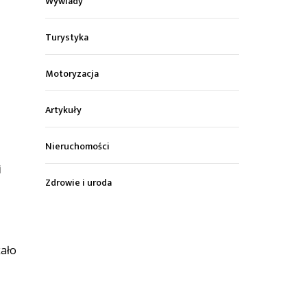
Wywiady
Turystyka
Motoryzacja
Artykuły
Nieruchomości
i
Zdrowie i uroda
kało