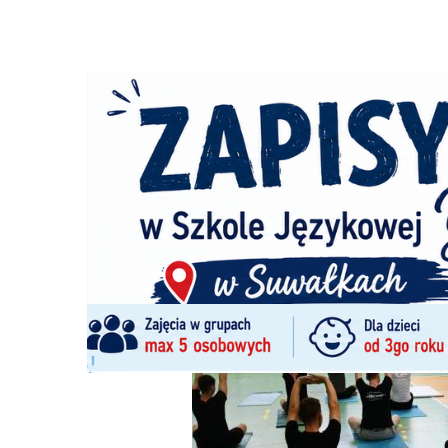
Strona główna
/
Wiadomości
/
Z życia szkół
/
Festiwal Lek
Ścieżka
nawigacyjna
/
Z ŻYCIA SZKÓŁ
28/05/2026
3 Komentarzy
Festiwal Lekkości w Zespole Szkół nr 6