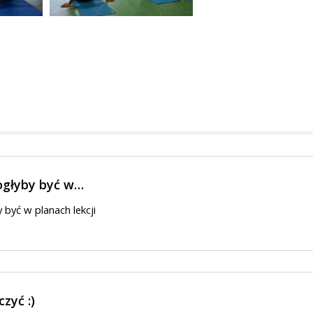
ogłyby być w…
 być w planach lekcji
zyć :)