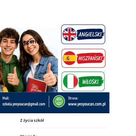
hare
Kategorie
Z życia miasta
Sport
Kultura
Wiadomości z regionu
Z życia szkół