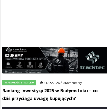
Strona główna
/
Wiadomości
/
Wiadomości z regionu
/
Ścieżka
Ranking Inwestycji 2025 w Białymstoku – co dziś przyciąga uwagę
kupujących?
nawigacyjna
Facebook
Pinterest
Tumblr
Reddit
Share
0
/
WIADOMOŚCI Z REGIONU
11/05/2026
0 Komentarzy
Ranking Inwestycji 2025 w Białymstoku – co
dziś przyciąga uwagę kupujących?