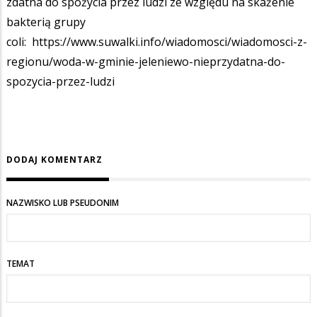
zdatna do spożycia przez ludzi ze względu na skażenie
bakterią grupy
coli:
https://www.suwalki.info/wiadomosci/wiadomosci-z-
regionu/woda-w-gminie-jeleniewo-nieprzydatna-do-
spozycia-przez-ludzi
DODAJ KOMENTARZ
NAZWISKO LUB PSEUDONIM
TEMAT