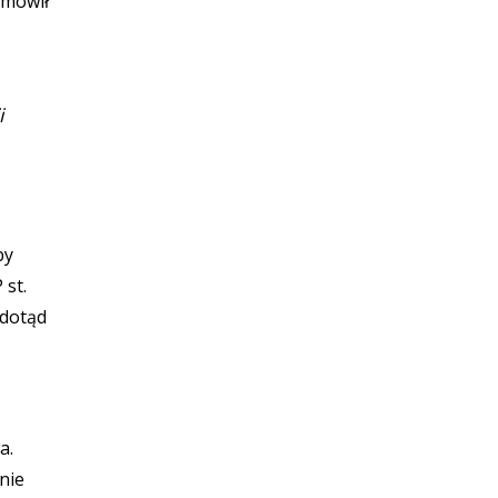
 mówił
i
by
st.
 dotąd
a.
nie