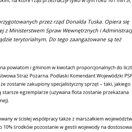
im, na które rząd przeznaczył tylko w tym roku 161 mln zł,
 przygotowanych przez rząd Donalda Tuska. Opiera się
lnej z Ministerstwem Spraw Wewnętrznych i Administracj
dzie terytorialnym. Do tego zaangażowane są też
ana powiatom i gminom w kwotach proporcjonalnych do licz
stwowa Straż Pożarna. Podlaski Komendant Wojewódzki PSP 
że zostanie zakupiony specjalistyczny sprzęt – taki, jakiego
ą starsze egzemplarze (używana flota zostanie przekazana
ej).
owany w ścisłej współpracy także z marszałkiem województw
o 10% środków pozostanie w gestii wojewody na dostosowa