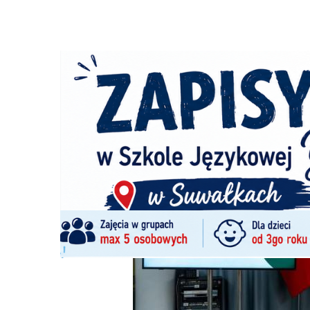
Strona główna
/
Wiadomości
/
Wiadomości z regionu
/
16
Ścieżka
nawigacyjna
/
WIADOMOŚCI Z REGIONU
18/07/2025
0 Komentarzy
161 mln zł dla województwa podlaskiego