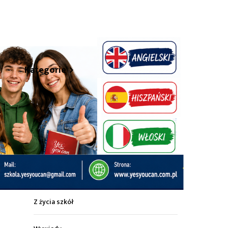
hare
Kategorie
Z życia miasta
Sport
Kultura
Wiadomości z regionu
Z życia szkół