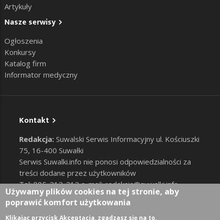
Artykuły
Nasze serwisy
Ogłoszenia
Konkursy
Katalog firm
Informator medyczny
Kontakt
Redakcja:
Suwalski Serwis Informacyjny ul. Kościuszki
75, 16-400 Suwałki
Serwis Suwalki.info nie ponosi odpowiedzialności za
treści dodane przez użytkowników
Tel: 885-212-212 e-mail:
redakcja@suwalki.info
,
Używamy plików cookies na tej stronie, aby
reklama@suwalki.info
poprawić komfort użytkowania
RODO
|
Cookies
Zaloguj
Klikając przycisk Akceptacja, zgadzasz się na to.