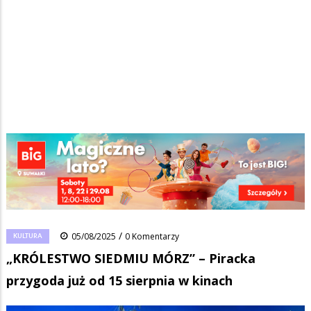
Strona główna
/
Wiadomości
/
Kultura
/
Ścieżka
„KRÓLESTWO SIEDMIU MÓRZ” – Piracka przygoda już od 15 sierpnia w
kinach
nawigacyjna
Facebook
Pinterest
Tumblr
Reddit
Share
0
/
KULTURA
05/08/2025
0 Komentarzy
„KRÓLESTWO SIEDMIU MÓRZ” – Piracka
przygoda już od 15 sierpnia w kinach