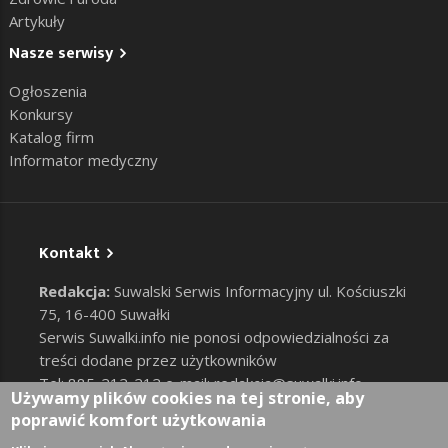
Artykuły
Nasze serwisy
Ogłoszenia
Konkursy
Katalog firm
Informator medyczny
Kontakt
Redakcja:
Suwalski Serwis Informacyjny ul. Kościuszki
75, 16-400 Suwałki
Serwis Suwalki.info nie ponosi odpowiedzialności za
treści dodane przez użytkowników
Tel: 885-212-212 e-mail:
redakcja@suwalki.info
,
Używamy plików cookies na tej stronie, aby
reklama@suwalki.info
poprawić komfort użytkowania
RODO
|
Cookies