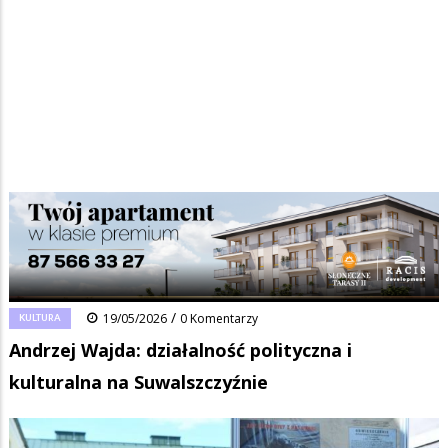
Strona główna
/
Wiadomości
/
Kultura
/
Ścieżka
Andrzej Wajda: działalność polityczna i kulturalna na Suwalszczyźnie
nawigacyjna
Facebook
Pinterest
Tumblr
Reddit
Share
0
/
KULTURA
19/05/2026
0 Komentarzy
Andrzej Wajda: działalność polityczna i
kulturalna na Suwalszczyźnie