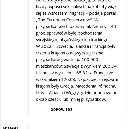
liczby napaści seksualnych na kobiety wiąże
To
się ze wzrostem imigracji – podaje portal
teraz…
„The European Conservative”. W
przypadku takich państw jak Niemcy – 40
proc. sprawców było pochodzenia
syryjskiego, afgańskiego lub irackiego.
W 2022 r. Szwecja, Islandia i Francja były
trzema krajami o najwyższej liczbie
przypadków gwałtu na 100 000
mieszkańców: Szwecja z wynikiem 200,34,
Islandia z wynikiem 165,32, a Francja ze
wskaźnikiem 126,08. Najbezpieczniejszymi
krajami były Grecja, Macedonia Północna,
Litwa, Albania i Węgry, gdzie odnotowano
około sześciu lub mniej przypadków.
ODPOWIEDZ
ADRIAN1