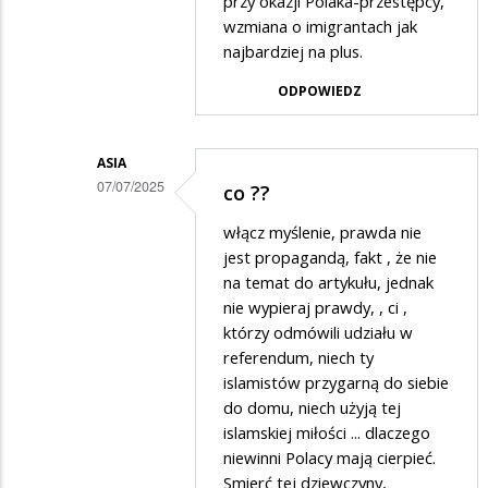
przy okazji Polaka-przestępcy,
odpowiedzi
wzmiana o imigrantach jak
na
najbardziej na plus.
Bzdury.
ODPOWIEDZ
ASIA
07/07/2025
co ??
Dodane
włącz myślenie, prawda nie
przez
jest propagandą, fakt , że nie
Polak
na temat do artykułu, jednak
nie wypieraj prawdy, , ci ,
w
którzy odmówili udziału w
odpowiedzi
referendum, niech ty
na
islamistów przygarną do siebie
Bzdury.
do domu, niech użyją tej
islamskiej miłości ... dlaczego
niewinni Polacy mają cierpieć.
Smierć tej dziewczyny,