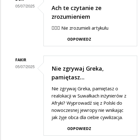
05/07/2025
Ach te czytanie ze
Dodane
zrozumieniem
przez
🤷🏼‍♀️ Nie zrozumieli artykułu
Dobrze
ODPOWIEDZ
poinfor…
w
odpowiedzi
FAKIR
05/07/2025
Nie zgrywaj Greka,
na
Dodane
pamiętasz…
Dezinformacja
przez
Nie zgrywaj Greka, pamiętasz o
Dobrze
realokacji w Suwałkach inżynierów z
poinfor…
Afryki? Wyprowadź się z Polski do
nowoczesnej jewropy nie wnikając
w
jak żyje obca dla ciebie cywilizacja.
odpowiedzi
ODPOWIEDZ
na
Dezinformacja