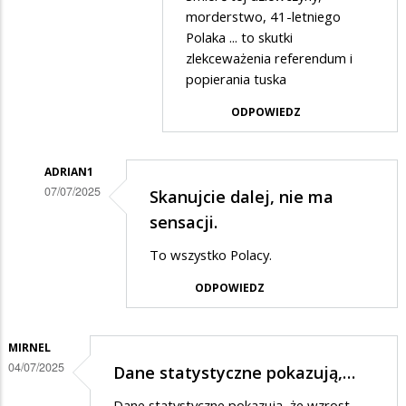
morderstwo, 41-letniego
Polaka ... to skutki
zlekceważenia referendum i
popierania tuska
ODPOWIEDZ
ADRIAN1
07/07/2025
Skanujcie dalej, nie ma
Dodane
sensacji.
przez
To wszystko Polacy.
Basia001
ODPOWIEDZ
w
odpowiedzi
na
MIRNEL
04/07/2025
Dane statystyczne pokazują,…
Szkoda
kobiety.
Dane statystyczne pokazują, że wzrost