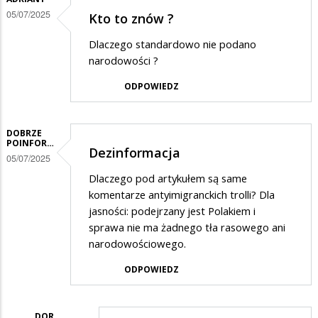
05/07/2025
Kto to znów ?
Dlaczego standardowo nie podano
narodowości ?
ODPOWIEDZ
DOBRZE
POINFOR…
Dezinformacja
05/07/2025
Dlaczego pod artykułem są same
komentarze antyimigranckich trolli? Dla
jasności: podejrzany jest Polakiem i
sprawa nie ma żadnego tła rasowego ani
narodowościowego.
ODPOWIEDZ
DOR