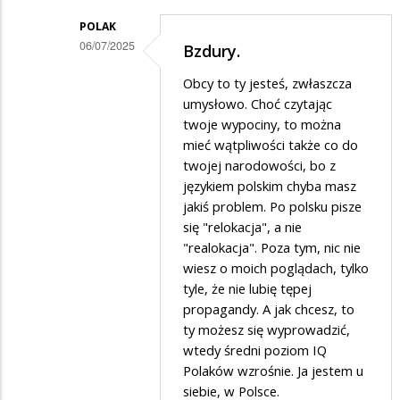
POLAK
06/07/2025
Bzdury.
Dodane
Obcy to ty jesteś, zwłaszcza
przez
umysłowo. Choć czytając
Fakir
twoje wypociny, to można
mieć wątpliwości także co do
w
twojej narodowości, bo z
odpowiedzi
językiem polskim chyba masz
na
jakiś problem. Po polsku pisze
Nie
się "relokacja", a nie
"realokacja". Poza tym, nic nie
zgrywaj
wiesz o moich poglądach, tylko
Greka,
tyle, że nie lubię tępej
pamiętasz…
propagandy. A jak chcesz, to
ty możesz się wyprowadzić,
wtedy średni poziom IQ
Polaków wzrośnie. Ja jestem u
siebie, w Polsce.