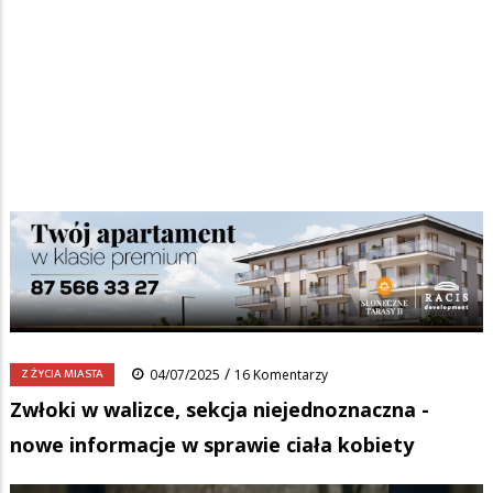
Strona główna
/
Wiadomości
/
Z życia miasta
/
Ścieżka
Zwłoki w walizce, sekcja niejednoznaczna - nowe informacje w
sprawie ciała kobiety
nawigacyjna
Facebook
Pinterest
Tumblr
Reddit
Share
0
/
Z ŻYCIA MIASTA
04/07/2025
16 Komentarzy
Zwłoki w walizce, sekcja niejednoznaczna -
nowe informacje w sprawie ciała kobiety