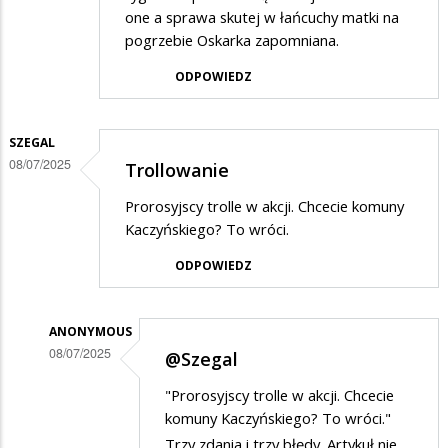
one a sprawa skutej w łańcuchy matki na
pogrzebie Oskarka zapomniana.
ODPOWIEDZ
SZEGAL
08/07/2025
Trollowanie
Prorosyjscy trolle w akcji. Chcecie komuny
Kaczyńskiego? To wróci.
ODPOWIEDZ
ANONYMOUS
08/07/2025
@Szegal
Dodane
"Prorosyjscy trolle w akcji. Chcecie
przez
komuny Kaczyńskiego? To wróci."
szegal
Trzy zdania i trzy błędy. Artykuł nie