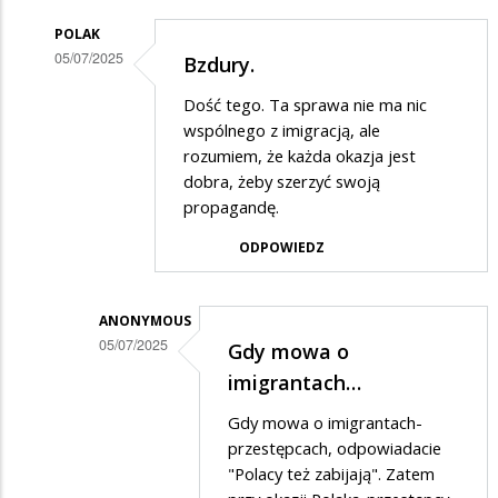
POLAK
05/07/2025
Bzdury.
Dodane
Dość tego. Ta sprawa nie ma nic
przez
wspólnego z imigracją, ale
Basia001
rozumiem, że każda okazja jest
dobra, żeby szerzyć swoją
w
propagandę.
odpowiedzi
ODPOWIEDZ
na
Szkoda
kobiety.
ANONYMOUS
05/07/2025
To
Gdy mowa o
Dodane
teraz…
imigrantach…
przez
Gdy mowa o imigrantach-
Polak
przestępcach, odpowiadacie
w
"Polacy też zabijają". Zatem