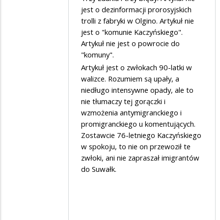
jest o dezinformacji prorosyjskich
w
trolli z fabryki w Olgino. Artykuł nie
odpowiedzi
jest o "komunie Kaczyńskiego".
na
Artykuł nie jest o powrocie do
Trollowanie
"komuny".
Artykuł jest o zwłokach 90-latki w
walizce. Rozumiem są upały, a
niedługo intensywne opady, ale to
nie tłumaczy tej gorączki i
wzmożenia antymigranckiego i
promigranckiego u komentujących.
Zostawcie 76-letniego Kaczyńskiego
w spokoju, to nie on przewoził te
zwłoki, ani nie zapraszał imigrantów
do Suwałk.