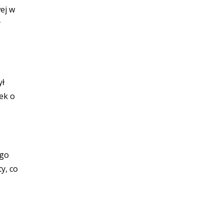
ej w
y
ył
ek o
ego
y, co