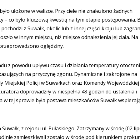
yło ułożone w walizce. Przy ciele nie znaleziono żadnych
 – co było kluczową kwestią na tym etapie postępowania. 
pochodzi z Suwałk, okolic lub z innej części kraju lub zagran
szło w innym miejscu, niż miejsce odnalezienia jej ciała. Na
 przeprowadzono oględziny.
ładu z powodu upływu czasu i działania temperatury otoczeni
kazujących na przyczynę zgonu. Dynamiczne i zakrojone na
y Miejskiej Policji w Suwałkach oraz Komendy Wojewódzkiej P
atora doprowadziły w niespełna 48 godzin do ustalenia i
a w tej sprawie była postawa mieszkańców Suwałk wspieraj
 Suwałk, z rejonu ul. Pułaskiego. Zatrzymany w środę (02 lip
pólnie zamieszkiwali zostało w środę pod kierunkiem proku