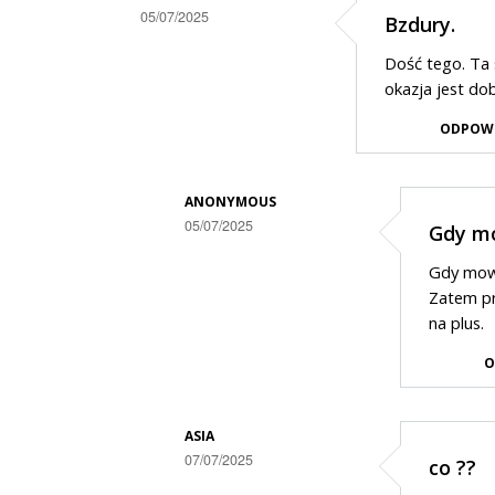
05/07/2025
Bzdury.
Dodane
Dość tego. Ta 
przez
okazja jest do
Basia001
ODPOW
w
odpowiedzi
ANONYMOUS
na
05/07/2025
Gdy m
Szkoda
Dodane
kobiety.
Gdy mowa
przez
Zatem pr
To
Polak
na plus.
teraz…
w
O
odpowiedzi
na
ASIA
Bzdury.
07/07/2025
co ??
Dodane