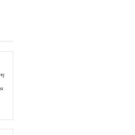
rej
si