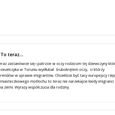
 To teraz…
eraz zastanówcie się i patrzcie w oczy rodzicom tej dziewczyny któ
euelczyka w Toruniu wydłubał śrubokrętem oczy, ci którzy
erendów w sprawie imigrantów. Chcieliście być tacy europejscy i lep
 miasteczkowego motłochu to teraz nie narzekajcie kiedy imigranci
a ziemi. Wyrazy współczucia dla rodziny.