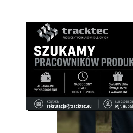
Strona główna
/
Wiadomości
/
Z życia miasta
/
Zwłoki w w
Ścieżka
nawigacyjna
/
Z ŻYCIA MIASTA
04/07/2025
16 Komentarzy
Zwłoki w walizce, sekcja niejednoznaczn