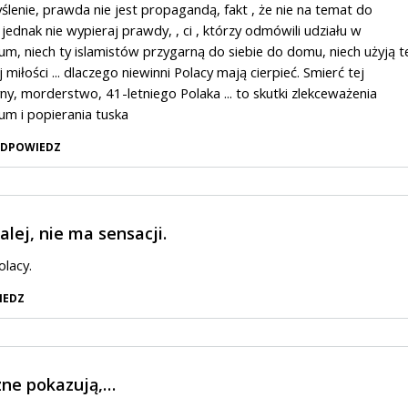
ślenie, prawda nie jest propagandą, fakt , że nie na temat do
 jednak nie wypieraj prawdy, , ci , którzy odmówili udziału w
um, niech ty islamistów przygarną do siebie do domu, niech użyją t
j miłości ... dlaczego niewinni Polacy mają cierpieć. Smierć tej
ny, morderstwo, 41-letniego Polaka ... to skutki zlekceważenia
um i popierania tuska
DPOWIEDZ
alej, nie ma sensacji.
lacy.
IEDZ
zne pokazują,…