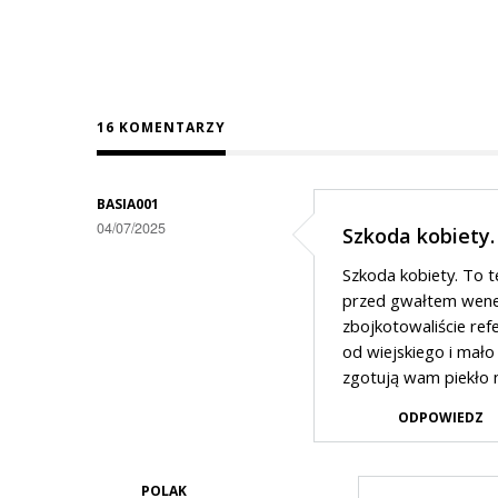
16 KOMENTARZY
BASIA001
04/07/2025
Szkoda kobiety.
Szkoda kobiety. To t
przed gwałtem wenez
zbojkotowaliście ref
od wiejskiego i mało
zgotują wam piekło n
ODPOWIEDZ
POLAK