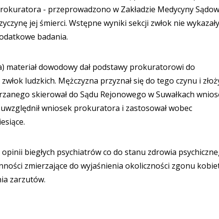
prokuratora - przeprowadzono w Zakładzie Medycyny Sądow
zyczynę jej śmierci. Wstępne wyniki sekcji zwłok nie wykazał
dodatkowe badania.
ca) materiał dowodowy dał podstawy prokuratorowi do
włok ludzkich. Mężczyzna przyznał się do tego czynu i złoż
ejrzanego skierował do Sądu Rejonowego w Suwałkach wnios
) uwzględnił wniosek prokuratora i zastosował wobec
esiące.
 opinii biegłych psychiatrów co do stanu zdrowia psychiczn
ności zmierzające do wyjaśnienia okoliczności zgonu kobiet
nia zarzutów.