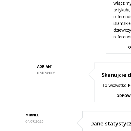
włącz my
przez
artykułu,
Polak
referend
islamskie
w
dziewczy
odpowiedzi
referend
na
O
Bzdury.
ADRIAN1
07/07/2025
Skanujcie d
Dodane
To wszystko Po
przez
ODPOW
Basia001
w
odpowiedzi
MIRNEL
04/07/2025
Dane statystyc
na