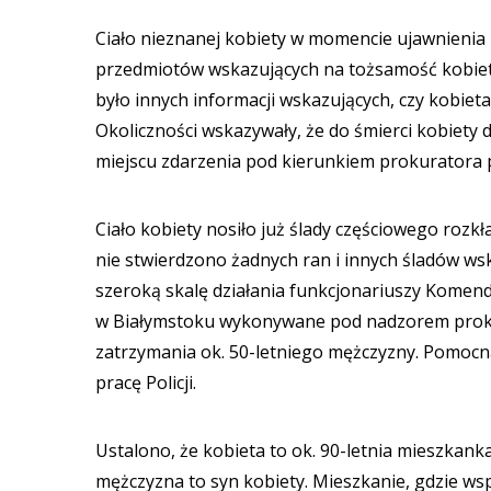
Ciało nieznanej kobiety w momencie ujawnienia b
przedmiotów wskazujących na tożsamość kobiety
było innych informacji wskazujących, czy kobieta 
Okoliczności wskazywały, że do śmierci kobiety do
miejscu zdarzenia pod kierunkiem prokuratora
Ciało kobiety nosiło już ślady częściowego rozk
nie stwierdzono żadnych ran i innych śladów ws
szeroką skalę działania funkcjonariuszy Komend
w Białymstoku wykonywane pod nadzorem prokur
zatrzymania ok. 50-letniego mężczyzny. Pomocn
pracę Policji.
Ustalono, że kobieta to ok. 90-letnia mieszkanka
mężczyzna to syn kobiety. Mieszkanie, gdzie ws