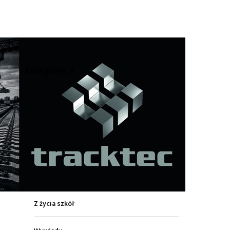
hare
Kategorie
Z życia miasta
Sport
Kultura
Wiadomości z regionu
Z życia szkół