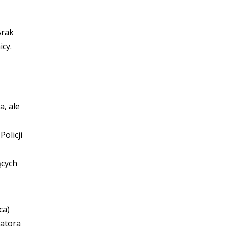
Brak
icy.
a, ale
olicji
ących
ca)
ratora