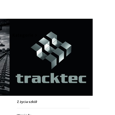
hare
Kategorie
Z życia miasta
Sport
Kultura
Wiadomości z regionu
Z życia szkół