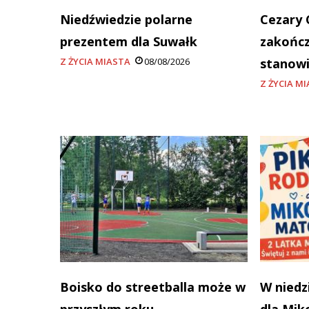
Niedźwiedzie polarne
Cezary 
prezentem dla Suwałk
zakończ
Z ŻYCIA MIASTA
08/08/2026
stanowi
Z ŻYCIA M
Boisko do streetballa może w
W niedz