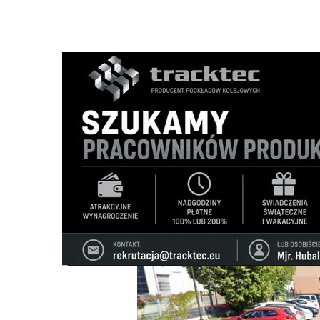
Strona główna
/
Wiadomości
/
Z życia miasta
/
Przetarg 
Ścieżka
nawigacyjna
/
Z ŻYCIA MIASTA
11/12/2025
0 Komentarzy
Przetarg na dokumentację do budowy s