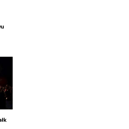
wu
ałk