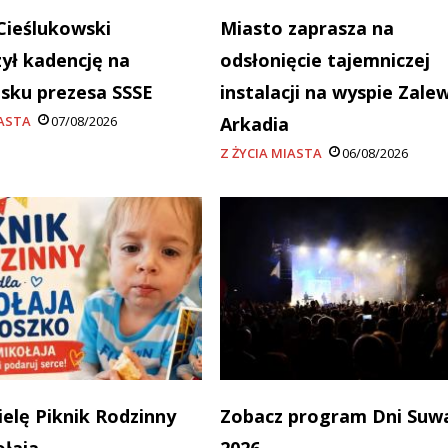
Cieślukowski
Miasto zaprasza na
ył kadencję na
odsłonięcie tajemniczej
sku prezesa SSSE
instalacji na wyspie Zale
IASTA
07/08/2026
Arkadia
Z ŻYCIA MIASTA
06/08/2026
ielę Piknik Rodzinny
Zobacz program Dni Suw