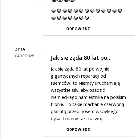
Dodane
😂😂😂😂😂😂😂😂😂😂😂😂😂
przez
😂😂😂😂😂😂😂
Olo
ODPOWIEDZ
w
odpowiedzi
ZYTA
na
04/10/2025
Jak się żąda 80 lat po…
Pic
Dodane
na
Jak się żąda 80 lat po wojnie
przez
gigantycznych reparacji od
wodę
Olo
Niemców, to Niemcy uruchamiają
wszystkie siły, aby osadzić
w
niemieckiego namiestnika na polskim
odpowiedzi
tronie. To takie machanie czerwoną
na
płachtą przed nosem wściekłego
Pic
byka. I mamy taki rozwój.
na
ODPOWIEDZ
wodę