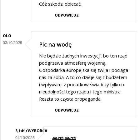
Cóż szkodzi obiecać.
ODPOWIEDZ
OLO
03/10/2025
Pic na wodę
Nie będzie żadnych inwestycji, bo ten rząd
podgrzewa atmosferę wojenną.
Gospodarka europejska się zwija i pociąga
nas za sobą. A to co dzieje się z budżetem
i wpływami z podatkow świadczy tylko o
nieudolności tego rządu i tego ministra.
Reszta to czysta propaganda.
ODPOWIEDZ
3,14⚡️⚡️WYBORCA
04/10/2025
😂🤣😂🤣