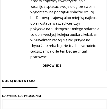
drodzy rządzący towarzysze lepiej
zacznijcie spłacać swoje długi ze swoimi
wyborcami na początku spłaćcie dziurę
budżetową krajową albo miejską najlepiej
obie i ostatni wasz sukces czyli
pożyczka na "uzbrojenie" miłego spłacania
co do inwestycji kolejna budka z kebabem
w Suwałkach raczej się nie przyda no
chyba że trzeba będzie trzeba zatrudnić
cudzoziemca o ile ten będzie chciał
pracować
ODPOWIEDZ
DODAJ KOMENTARZ
NAZWISKO LUB PSEUDONIM