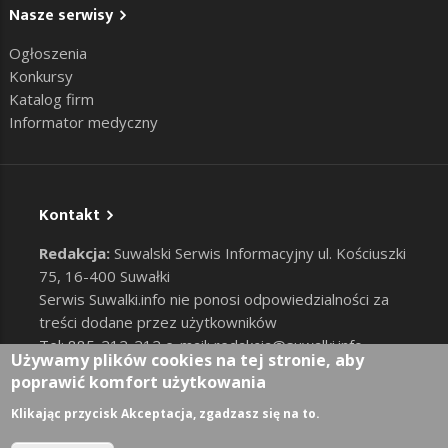
Nasze serwisy
Ogłoszenia
Konkursy
Katalog firm
Informator medyczny
Kontakt
Redakcja:
Suwalski Serwis Informacyjny ul. Kościuszki
75, 16-400 Suwałki
Serwis Suwalki.info nie ponosi odpowiedzialności za
treści dodane przez użytkowników
Tel: 885-212-212 e-mail:
redakcja@suwalki.info
,
Używamy plików cookies na tej stronie, aby
reklama@suwalki.info
poprawić komfort użytkowania
RODO
|
Cookies
Zaloguj
Klikając przycisk Akceptacja, zgadzasz się na to.
User account menu