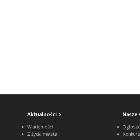
Aktualności
Nasze 
Wiadomości
Ogłosze
Z życia miasta
Konkur