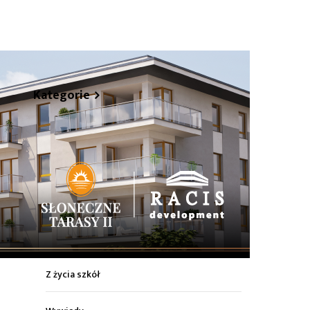
hare
Kategorie
Z życia miasta
Sport
Kultura
Wiadomości z regionu
Z życia szkół