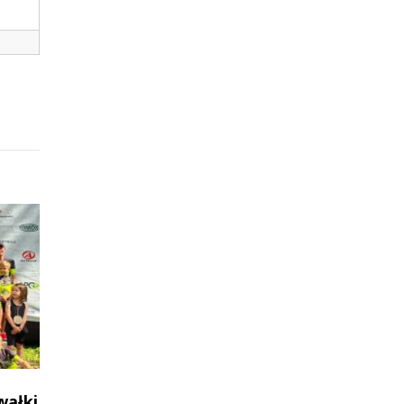
wałki