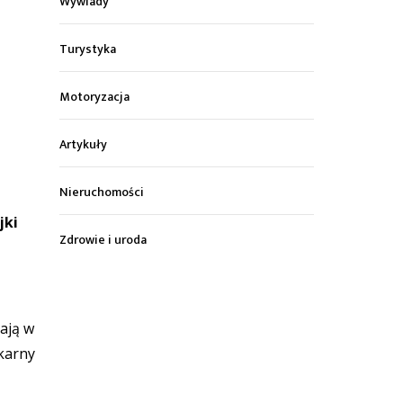
Wywiady
Turystyka
Motoryzacja
Artykuły
Nieruchomości
jki
Zdrowie i uroda
mają w
 karny