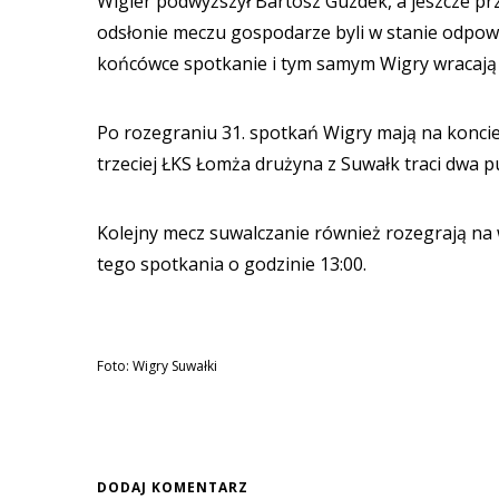
Wigier podwyższył Bartosz Guzdek, a jeszcze pr
odsłonie meczu gospodarze byli w stanie odpow
końcówce spotkanie i tym samym Wigry wracają
Po rozegraniu 31. spotkań Wigry mają na koncie 
trzeciej ŁKS Łomża drużyna z Suwałk traci dwa p
Kolejny mecz suwalczanie również rozegrają na 
tego spotkania o godzinie 13:00.
Foto: Wigry Suwałki
DODAJ KOMENTARZ