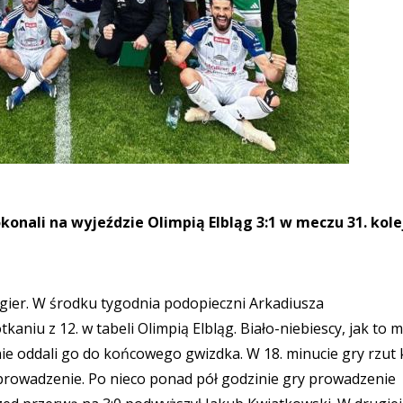
okonali na wyjeździe Olimpią Elbląg 3:1 w meczu 31. kole
igier. W środku tygodnia podopieczni Arkadiusza
niu z 12. w tabeli Olimpią Elbląg. Biało-niebiescy, jak to 
nie oddali go do końcowego gwizdka. W 18. minucie gry rzut
e prowadzenie. Po nieco ponad pół godzinie gry prowadzenie