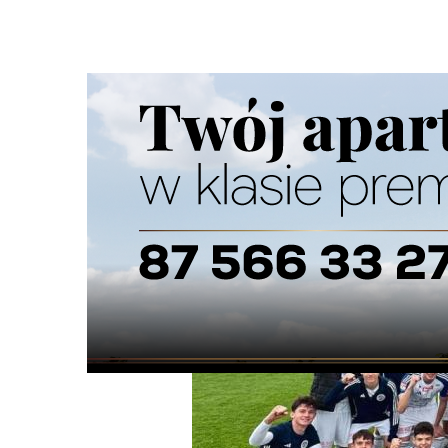
Strona główna
/
Wiadomości
/
Sport
/
Trzy punkty Wigier 
Ścieżka
nawigacyjna
/
SPORT
14/05/2026
0 Komentarzy
Trzy punkty Wigier z Olimpią Elbląg