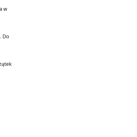
a w
. Do
zątek