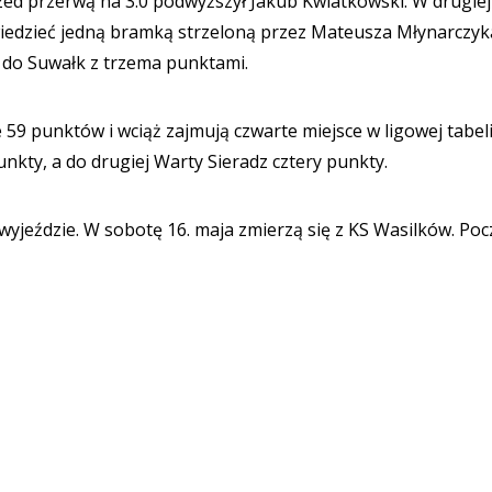
zed przerwą na 3:0 podwyższył Jakub Kwiatkowski. W drugiej
iedzieć jedną bramką strzeloną przez Mateusza Młynarczyk
 do Suwałk z trzema punktami.
59 punktów i wciąż zajmują czwarte miejsce w ligowej tabeli
unkty, a do drugiej Warty Sieradz cztery punkty.
wyjeździe. W sobotę 16. maja zmierzą się z KS Wasilków. Poc