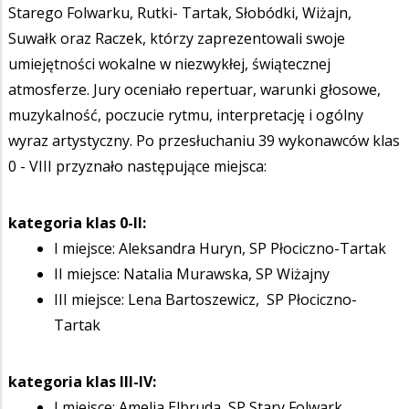
Starego Folwarku, Rutki- Tartak, Słobódki, Wiżajn,
Suwałk oraz Raczek, którzy zaprezentowali swoje
umiejętności wokalne w niezwykłej, świątecznej
atmosferze. Jury oceniało repertuar, warunki głosowe,
muzykalność, poczucie rytmu, interpretację i ogólny
wyraz artystyczny. Po przesłuchaniu 39 wykonawców klas
0 - VIII przyznało następujące miejsca:
kategoria klas 0-II:
I miejsce: Aleksandra Huryn, SP Płociczno-Tartak
II miejsce: Natalia Murawska, SP Wiżajny
III miejsce: Lena Bartoszewicz, SP Płociczno-
Tartak
kategoria klas III-IV:
I miejsce: Amelia Elbruda, SP Stary Folwark