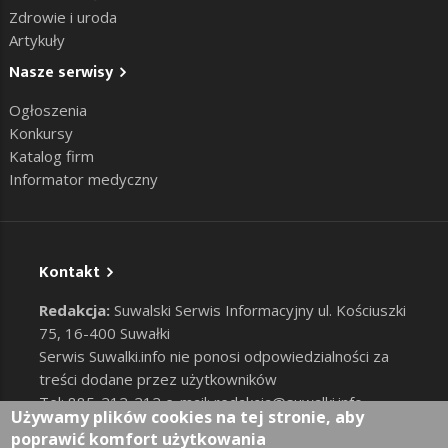
Zdrowie i uroda
Artykuły
Nasze serwisy
Ogłoszenia
Konkursy
Katalog firm
Informator medyczny
Kontakt
Redakcja:
Suwalski Serwis Informacyjny ul. Kościuszki
75, 16-400 Suwałki
Serwis Suwalki.info nie ponosi odpowiedzialności za
treści dodane przez użytkowników
Tel: 885-212-212 e-mail:
redakcja@suwalki.info
,
Używamy plików cookies na tej stronie, aby
reklama@suwalki.info
poprawić komfort użytkowania
RODO
|
Cookies