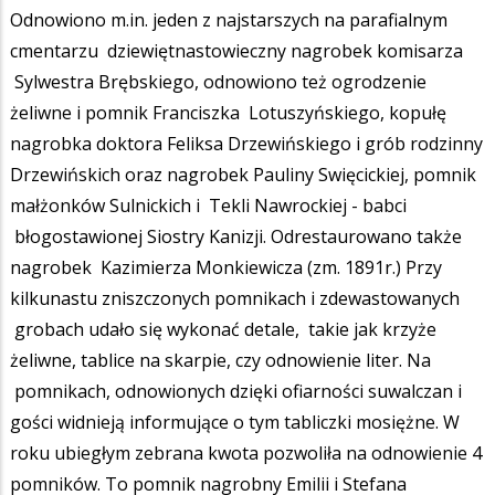
Odnowiono m.in. jeden z najstarszych na parafialnym
cmentarzu dziewiętnastowieczny nagrobek komisarza
Sylwestra Brębskiego, odnowiono też ogrodzenie
żeliwne i pomnik Franciszka Lotuszyńskiego, kopułę
nagrobka doktora Feliksa Drzewińskiego i grób rodzinny
Drzewińskich oraz nagrobek Pauliny Swięcickiej, pomnik
małżonków Sulnickich i Tekli Nawrockiej - babci
błogostawionej Siostry Kanizji. Odrestaurowano także
nagrobek Kazimierza Monkiewicza (zm. 1891r.) Przy
kilkunastu zniszczonych pomnikach i zdewastowanych
grobach udało się wykonać detale, takie jak krzyże
żeliwne, tablice na skarpie, czy odnowienie liter. Na
pomnikach, odnowionych dzięki ofiarności suwalczan i
gości widnieją informujące o tym tabliczki mosiężne. W
roku ubiegłym zebrana kwota pozwoliła na odnowienie 4
pomników. To pomnik nagrobny Emilii i Stefana