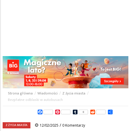
Strona główna
/
Wiadomości
/
Z życia miasta
/
Ścieżka
Bezpłatne odblaski w autobusach
nawigacyjna
Facebook
Pinterest
Tumblr
Reddit
Share
0
/
Z ŻYCIA MIASTA
12/02/2025
0 Komentarzy