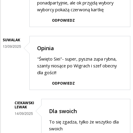
ponadpartyjnie, ale ok przyjdą wybory
wyborcy pokażą czerwoną kartkę
ODPOWIEDZ
SUWALAK
13/09/2025
Opinia
"Święto Siei"- super, pyszna zupa rybna,
szanty niosące po Wigrach i szef obecny
dla gości!!
ODPOWIEDZ
CIEKAWSKI
LEWAK
Dla swoich
14/09/2025
Dodane
To się zgadza, tylko że wszytko dla
swoich
przez