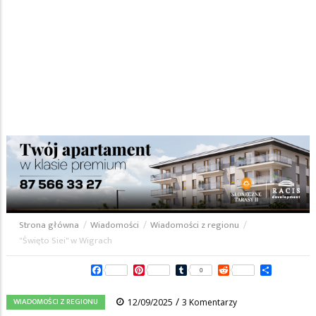
Strona główna
/
Wiadomości
/
Wiadomości z regionu
/
Ścieżka
"Święto Siei" w Wigrach
nawigacyjna
Facebook
Pinterest
Tumblr
Reddit
Share
0
/
WIADOMOŚCI Z REGIONU
12/09/2025
3 Komentarzy