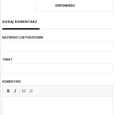
Suwalak
ODPOWIEDZ
w
odpowiedzi
DODAJ KOMENTARZ
na
Opinia
NAZWISKO LUB PSEUDONIM
TEMAT
KOMENTARZ