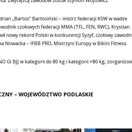
lesa. Zwycięzcą zawodów został Szymon Wójtowicz.
drian „Bartos” Bartosiński – mistrz federacji KSW w wadze
zawodnik czołowych federacji MMA (TFL, FEN, RWC), Krystian
ił nowy rekord Polski w konkurencji Syzyf, czołowy zawodn
a Nowacka – IFBB PRO, Mistrzyni Europy w Bikini Fitness.
 GI BJJ w kategorii do 80 kg i kategorii +80 kg, zorganizo
CZNY – WOJEWÓDZTWO PODLASKIE