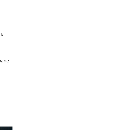
ik
wane