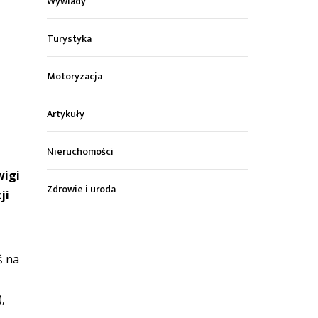
Wywiady
Turystyka
Motoryzacja
Artykuły
Nieruchomości
wigi
Zdrowie i uroda
ji
ś na
,