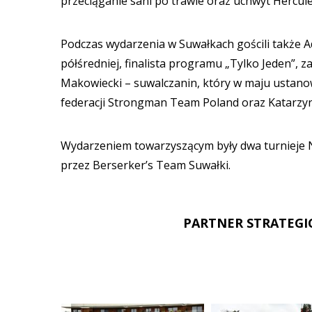
przeciąganie sani po trawie oraz uchwyt Hercu
Podczas wydarzenia w Suwałkach gościli także A
półśredniej, finalista programu „Tylko Jeden”, 
Makowiecki – suwalczanin, który w maju ustanow
federacji Strongman Team Poland oraz Katarzyn
Wydarzeniem towarzyszącym były dwa turnieje NO
przez Berserker’s Team Suwałki.
PARTNER STRATEGI