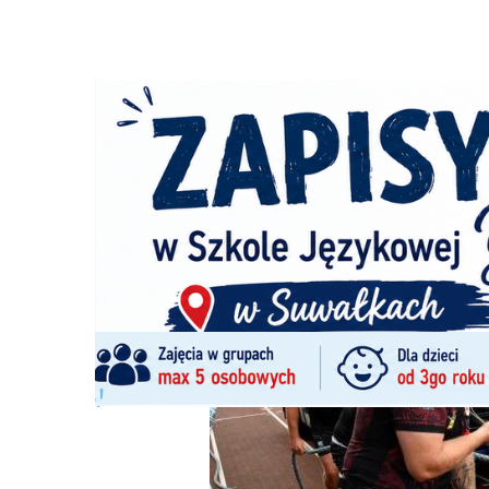
Strona główna
/
Wiadomości
/
Sport
/
Mistrzostwa Polsk
Ścieżka
nawigacyjna
/
SPORT
10/08/2025
0 Komentarzy
Mistrzostwa Polski Strongman w Suwał