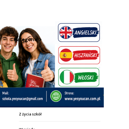
hare
Kategorie
Z życia miasta
Sport
Kultura
Wiadomości z regionu
Z życia szkół