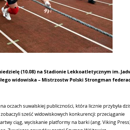
iedzielę (10.08) na Stadionie Lekkoatletycznym im. Jad
kłego widowiska – Mistrzostw Polski Strongman federac
na oczach suwalskiej publiczności, która licznie przybyła dzi
zobaczyli sześć widowiskowych konkurencji: przeciąganie
rtwy ciąg, wyciskanie platformy na barki (ang. Viking Press)