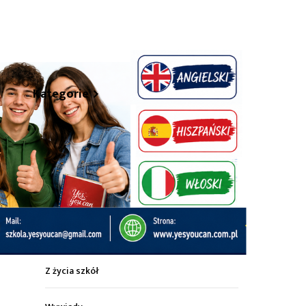
hare
Kategorie
Z życia miasta
Sport
Kultura
Wiadomości z regionu
Z życia szkół