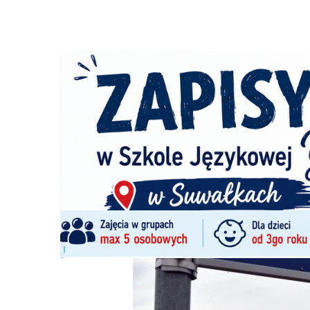
Strona główna
/
Wiadomości
/
Motoryzacja
/
Ul. Targowa
Ścieżka
nawigacyjna
/
MOTORYZACJA
11/09/2025
0 Komentarzy
Ul. Targowa zamknięta