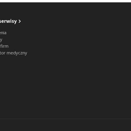
serwisy
nia
sy
 firm
tor medyczny