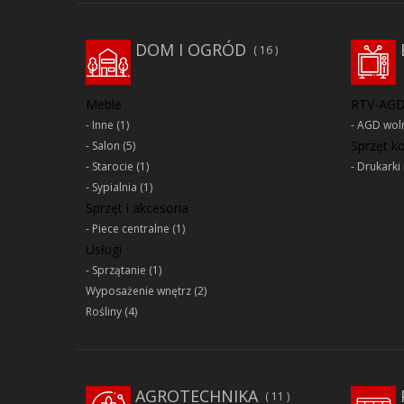
DOM I OGRÓD
16
Meble
RTV-AG
Inne
(1)
AGD woln
Sprzęt 
Salon
(5)
Starocie
(1)
Drukarki 
Sypialnia
(1)
Sprzęt i akcesoria
Piece centralne
(1)
Usługi
Sprzątanie
(1)
Wyposażenie wnętrz
(2)
Rośliny
(4)
AGROTECHNIKA
11