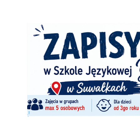
Szukana fraza w ogłoszeniach
nie odszukano ogłoszenia z podana frazą