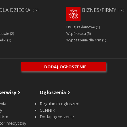
DLA DZIECKA
BIZNES/FIRMY
6
7
Usługi reklamowe
(1)
obuwie
(2)
Współpraca
(5)
eliki
(2)
Wyposażenie dla firm
(1)
+ DODAJ OGŁOSZENIE
serwisy
Ogłoszenia
nia
Regulamin ogłoszeń
sy
CENNIK
 firm
Dodaj ogłoszenie
tor medyczny