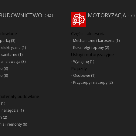
BUDOWNICTWO
MOTORYZACJA
42
7
udowlane
Części i akcesoria
oparką
(3)
Mechaniczne i karoseria
(1)
e elektryczne
(1)
Koła, felgi i opony
(2)
Usługi motoryzacyjne
e sanitarne
(1)
a i elewacja
(3)
Wynajmę
(1)
Pojazdy
wo
(3)
wo
(8)
Osobowe
(1)
Przyczepy i naczepy
(2)
 materiały budowlane
(1)
i narzędzia
(1)
m
(2)
ia i remonty
(9)