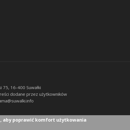
ki 75, 16-400 Suwałki
 treści dodane przez użytkowników
ama@suwalki.info
e, aby poprawić komfort użytkowania