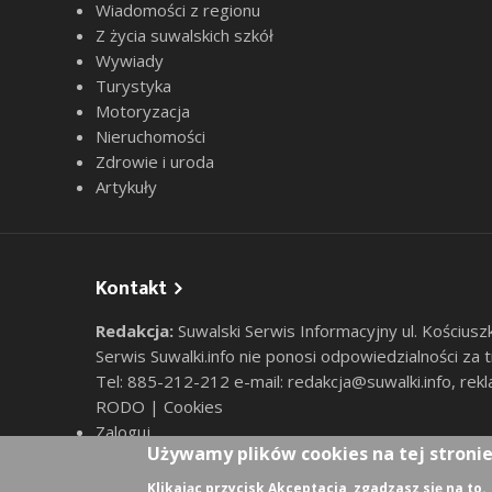
Wiadomości z regionu
Z życia suwalskich szkół
Wywiady
Turystyka
Motoryzacja
Nieruchomości
Zdrowie i uroda
Artykuły
Kontakt
Redakcja:
Suwalski Serwis Informacyjny ul. Kościusz
Serwis Suwalki.info nie ponosi odpowiedzialności za
Tel: 885-212-212 e-mail:
redakcja@suwalki.info
,
rekl
RODO
|
Cookies
Zaloguj
User account menu
Używamy plików cookies na tej stroni
Klikając przycisk Akceptacja, zgadzasz się na to.