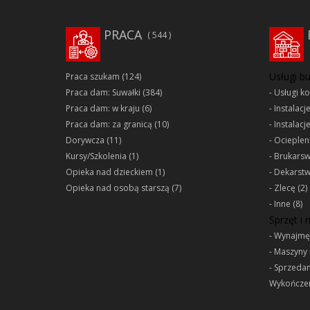
PRACA
544
Usługi b
Praca szukam
(124)
Praca dam: Suwałki
(384)
Usługi k
Praca dam: w kraju
(6)
Instalacj
Praca dam: za granicą
(10)
Instalacj
Dorywcza
(11)
Ociepleni
Kursy/Szkolenia
(1)
Brukars
Opieka nad dzieckiem
(1)
Dekarst
Opieka nad osobą starszą
(7)
Zlecę
(2)
Inne
(8)
Sprzęt i
Wynajmę
Maszyny 
Sprzeda
Wykończen