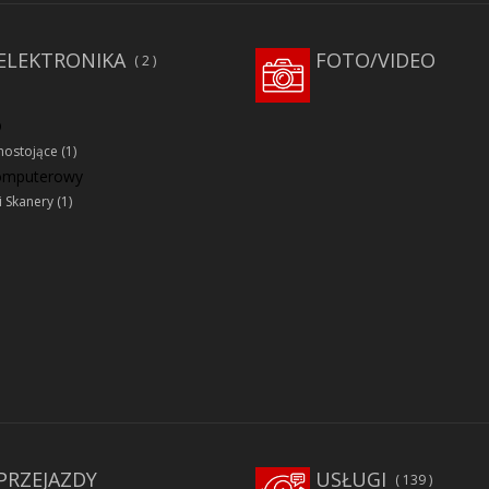
ELEKTRONIKA
FOTO/VIDEO
2
D
ostojące
(1)
komputerowy
i Skanery
(1)
PRZEJAZDY
USŁUGI
139